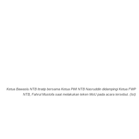
Ketua Bawaslu NTB Itratip bersama Ketua PWI NTB Nasruddin didampingi Ketua FWP
NTB, Fahrul Mustofa saat melakukan teken MoU pada acara tersebut. (Ist)