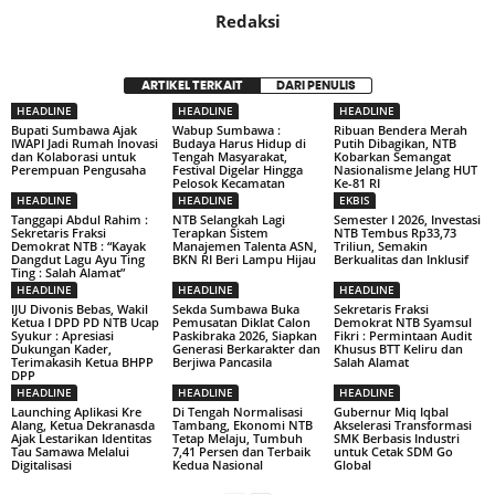
Redaksi
ARTIKEL TERKAIT
DARI PENULIS
HEADLINE
HEADLINE
HEADLINE
Bupati Sumbawa Ajak
Wabup Sumbawa :
Ribuan Bendera Merah
IWAPI Jadi Rumah Inovasi
Budaya Harus Hidup di
Putih Dibagikan, NTB
dan Kolaborasi untuk
Tengah Masyarakat,
Kobarkan Semangat
Perempuan Pengusaha
Festival Digelar Hingga
Nasionalisme Jelang HUT
Pelosok Kecamatan
Ke-81 RI
HEADLINE
HEADLINE
EKBIS
Tanggapi Abdul Rahim :
NTB Selangkah Lagi
Semester I 2026, Investasi
Sekretaris Fraksi
Terapkan Sistem
NTB Tembus Rp33,73
Demokrat NTB : “Kayak
Manajemen Talenta ASN,
Triliun, Semakin
Dangdut Lagu Ayu Ting
BKN RI Beri Lampu Hijau
Berkualitas dan Inklusif
Ting : Salah Alamat”
HEADLINE
HEADLINE
HEADLINE
IJU Divonis Bebas, Wakil
Sekda Sumbawa Buka
Sekretaris Fraksi
Ketua I DPD PD NTB Ucap
Pemusatan Diklat Calon
Demokrat NTB Syamsul
Syukur : Apresiasi
Paskibraka 2026, Siapkan
Fikri : Permintaan Audit
Dukungan Kader,
Generasi Berkarakter dan
Khusus BTT Keliru dan
Terimakasih Ketua BHPP
Berjiwa Pancasila
Salah Alamat
DPP
HEADLINE
HEADLINE
HEADLINE
Launching Aplikasi Kre
Di Tengah Normalisasi
Gubernur Miq Iqbal
Alang, Ketua Dekranasda
Tambang, Ekonomi NTB
Akselerasi Transformasi
Ajak Lestarikan Identitas
Tetap Melaju, Tumbuh
SMK Berbasis Industri
Tau Samawa Melalui
7,41 Persen dan Terbaik
untuk Cetak SDM Go
Digitalisasi
Kedua Nasional
Global