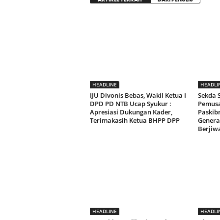
HEADLINE
HEADLI
IJU Divonis Bebas, Wakil Ketua I
Sekda
DPD PD NTB Ucap Syukur :
Pemusa
Apresiasi Dukungan Kader,
Paskib
Terimakasih Ketua BHPP DPP
Genera
Berjiw
HEADLINE
HEADLI