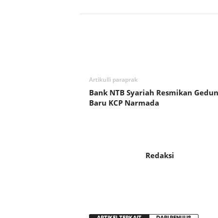
Bagikan
Artikulli paraprak
Bank NTB Syariah Resmikan Gedun
Baru KCP Narmada
Redaksi
ARTIKEL TERKAIT
DARI PENULIS