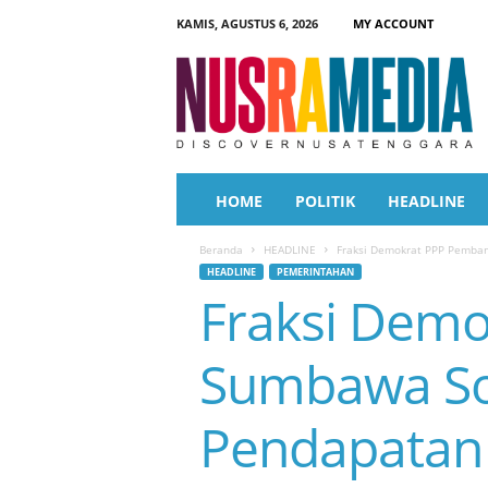
KAMIS, AGUSTUS 6, 2026
MY ACCOUNT
N
u
s
r
a
M
e
HOME
POLITIK
HEADLINE
d
i
Beranda
HEADLINE
Fraksi Demokrat PPP Pemba
a
HEADLINE
PEMERINTAHAN
Fraksi Dem
Sumbawa So
Pendapatan