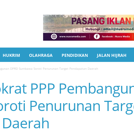
HUKRIM
OLAHRAGA
PENDIDIKAN
JALAN HIJRAH
ngunan DPRD Sumbawa Soroti Penurunan Target Pendapatan Daerah
okrat PPP Pembangu
roti Penurunan Targ
 Daerah