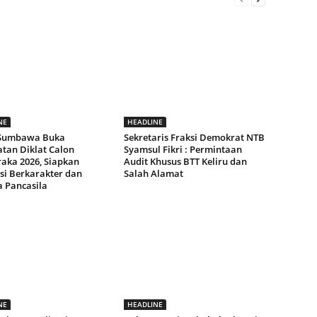
NE
HEADLINE
 Sumbawa Buka
Sekretaris Fraksi Demokrat NTB
tan Diklat Calon
Syamsul Fikri : Permintaan
raka 2026, Siapkan
Audit Khusus BTT Keliru dan
si Berkarakter dan
Salah Alamat
a Pancasila
NE
HEADLINE