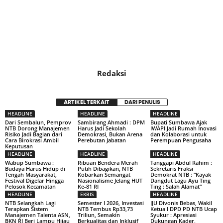
Redaksi
ARTIKEL TERKAIT
DARI PENULIS
HEADLINE
HEADLINE
HEADLINE
Dari Sembalun, Pemprov
Sambirang Ahmadi : DPM
Bupati Sumbawa Ajak
NTB Dorong Manajemen
Harus Jadi Sekolah
IWAPI Jadi Rumah Inovasi
Risiko Jadi Bagian dari
Demokrasi, Bukan Arena
dan Kolaborasi untuk
Cara Birokrasi Ambil
Perebutan Jabatan
Perempuan Pengusaha
Keputusan
HEADLINE
HEADLINE
HEADLINE
Wabup Sumbawa :
Ribuan Bendera Merah
Tanggapi Abdul Rahim :
Budaya Harus Hidup di
Putih Dibagikan, NTB
Sekretaris Fraksi
Tengah Masyarakat,
Kobarkan Semangat
Demokrat NTB : “Kayak
Festival Digelar Hingga
Nasionalisme Jelang HUT
Dangdut Lagu Ayu Ting
Pelosok Kecamatan
Ke-81 RI
Ting : Salah Alamat”
HEADLINE
EKBIS
HEADLINE
NTB Selangkah Lagi
Semester I 2026, Investasi
IJU Divonis Bebas, Wakil
Terapkan Sistem
NTB Tembus Rp33,73
Ketua I DPD PD NTB Ucap
Manajemen Talenta ASN,
Triliun, Semakin
Syukur : Apresiasi
BKN RI Beri Lampu Hijau
Berkualitas dan Inklusif
Dukungan Kader,