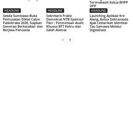
Terimakasih Ketua BHPP
DPP
HEADLINE
HEADLINE
HEADLINE
Sekda Sumbawa Buka
Sekretaris Fraksi
Launching Aplikasi Kre
Pemusatan Diklat Calon
Demokrat NTB Syamsul
Alang, Ketua Dekranasda
Paskibraka 2026, Siapkan
Fikri : Permintaan Audit
Ajak Lestarikan Identitas
Generasi Berkarakter dan
Khusus BTT Keliru dan
Tau Samawa Melalui
Berjiwa Pancasila
Salah Alamat
Digitalisasi