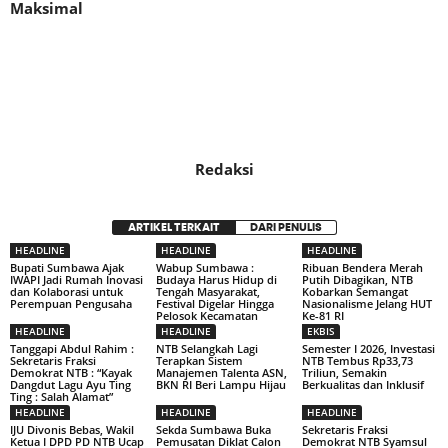
Maksimal
Redaksi
ARTIKEL TERKAIT
DARI PENULIS
HEADLINE
HEADLINE
HEADLINE
Bupati Sumbawa Ajak
Wabup Sumbawa :
Ribuan Bendera Merah
IWAPI Jadi Rumah Inovasi
Budaya Harus Hidup di
Putih Dibagikan, NTB
dan Kolaborasi untuk
Tengah Masyarakat,
Kobarkan Semangat
Perempuan Pengusaha
Festival Digelar Hingga
Nasionalisme Jelang HUT
Pelosok Kecamatan
Ke-81 RI
HEADLINE
HEADLINE
EKBIS
Tanggapi Abdul Rahim :
NTB Selangkah Lagi
Semester I 2026, Investasi
Sekretaris Fraksi
Terapkan Sistem
NTB Tembus Rp33,73
Demokrat NTB : “Kayak
Manajemen Talenta ASN,
Triliun, Semakin
Dangdut Lagu Ayu Ting
BKN RI Beri Lampu Hijau
Berkualitas dan Inklusif
Ting : Salah Alamat”
HEADLINE
HEADLINE
HEADLINE
IJU Divonis Bebas, Wakil
Sekda Sumbawa Buka
Sekretaris Fraksi
Ketua I DPD PD NTB Ucap
Pemusatan Diklat Calon
Demokrat NTB Syamsul