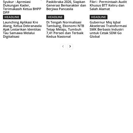
Syukur : Apresiasi
Paskibraka 2026, Siapkan
Fikri : Permintaan Audit
Dukungan Kader,
Generasi Berkarakter dan
Khusus BTT Keliru dan
Terimakasih Ketua BHPP
Berjiwa Pancasila
Salah Alamat
DPP
HEADLINE
HEADLINE
HEADLINE
Launching Aplikasi Kre
Di Tengah Normalisasi
Gubernur Miq Iqbal
Alang, Ketua Dekranasda
Tambang, Ekonomi NTB
Akselerasi Transformasi
Ajak Lestarikan Identitas
Tetap Melaju, Tumbuh
SMK Berbasis Industri
Tau Samawa Melalui
7,41 Persen dan Terbaik
untuk Cetak SDM Go
Digitalisasi
Kedua Nasional
Global