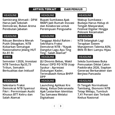
ARTIKEL TERKAIT
DARI PENULIS
HEADLINE
HEADLINE
HEADLINE
Sambirang Ahmadi : DPM
Bupati Sumbawa Ajak
Wabup Sumbawa :
Harus Jadi Sekolah
IWAPI Jadi Rumah Inovasi
Budaya Harus Hidup di
Demokrasi, Bukan Arena
dan Kolaborasi untuk
Tengah Masyarakat,
Perebutan Jabatan
Perempuan Pengusaha
Festival Digelar Hingga
Pelosok Kecamatan
HEADLINE
HEADLINE
HEADLINE
Ribuan Bendera Merah
Tanggapi Abdul Rahim :
NTB Selangkah Lagi
Putih Dibagikan, NTB
Sekretaris Fraksi
Terapkan Sistem
Kobarkan Semangat
Demokrat NTB : “Kayak
Manajemen Talenta ASN,
Nasionalisme Jelang HUT
Dangdut Lagu Ayu Ting
BKN RI Beri Lampu Hijau
Ke-81 RI
Ting : Salah Alamat”
EKBIS
HEADLINE
HEADLINE
Semester I 2026, Investasi
IJU Divonis Bebas, Wakil
Sekda Sumbawa Buka
NTB Tembus Rp33,73
Ketua I DPD PD NTB Ucap
Pemusatan Diklat Calon
Triliun, Semakin
Syukur : Apresiasi
Paskibraka 2026, Siapkan
Berkualitas dan Inklusif
Dukungan Kader,
Generasi Berkarakter dan
Terimakasih Ketua BHPP
Berjiwa Pancasila
DPP
HEADLINE
HEADLINE
HEADLINE
Sekretaris Fraksi
Launching Aplikasi Kre
Di Tengah Normalisasi
Demokrat NTB Syamsul
Alang, Ketua Dekranasda
Tambang, Ekonomi NTB
Fikri : Permintaan Audit
Ajak Lestarikan Identitas
Tetap Melaju, Tumbuh
Khusus BTT Keliru dan
Tau Samawa Melalui
7,41 Persen dan Terbaik
Salah Alamat
Digitalisasi
Kedua Nasional