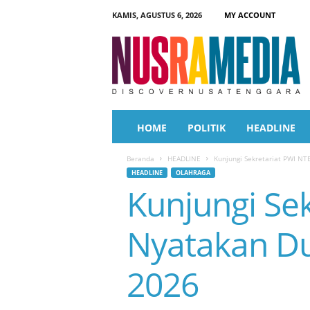
KAMIS, AGUSTUS 6, 2026
MY ACCOUNT
N
u
s
r
a
M
e
HOME
POLITIK
HEADLINE
d
i
Beranda
HEADLINE
Kunjungi Sekretariat PWI N
a
HEADLINE
OLAHRAGA
Kunjungi Se
Nyatakan D
2026