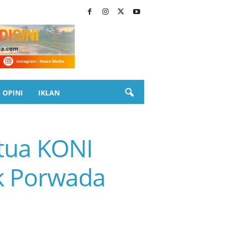
OPINI
IKLAN
etua KONI
k Porwada