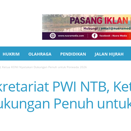
HUKRIM
OLAHRAGA
PENDIDIKAN
JALAN HIJRAH
TB, Ketua KONI Nyatakan Dukungan Penuh untuk Porwada 2026
kretariat PWI NTB, K
ukungan Penuh untu