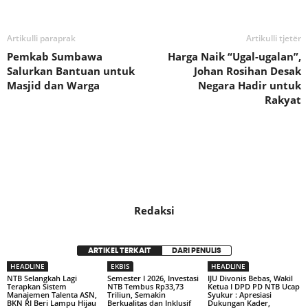
Artikulli paraprak
Artikulli tjetër
Pemkab Sumbawa
Harga Naik “Ugal-ugalan”,
Salurkan Bantuan untuk
Johan Rosihan Desak
Masjid dan Warga
Negara Hadir untuk
Rakyat
Redaksi
ARTIKEL TERKAIT
DARI PENULIS
HEADLINE
EKBIS
HEADLINE
NTB Selangkah Lagi
Semester I 2026, Investasi
IJU Divonis Bebas, Wakil
Terapkan Sistem
NTB Tembus Rp33,73
Ketua I DPD PD NTB Ucap
Manajemen Talenta ASN,
Triliun, Semakin
Syukur : Apresiasi
BKN RI Beri Lampu Hijau
Berkualitas dan Inklusif
Dukungan Kader,