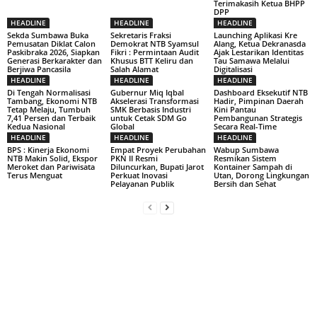
Terimakasih Ketua BHPP
DPP
HEADLINE
HEADLINE
HEADLINE
Sekda Sumbawa Buka
Sekretaris Fraksi
Launching Aplikasi Kre
Pemusatan Diklat Calon
Demokrat NTB Syamsul
Alang, Ketua Dekranasda
Paskibraka 2026, Siapkan
Fikri : Permintaan Audit
Ajak Lestarikan Identitas
Generasi Berkarakter dan
Khusus BTT Keliru dan
Tau Samawa Melalui
Berjiwa Pancasila
Salah Alamat
Digitalisasi
HEADLINE
HEADLINE
HEADLINE
Di Tengah Normalisasi
Gubernur Miq Iqbal
Dashboard Eksekutif NTB
Tambang, Ekonomi NTB
Akselerasi Transformasi
Hadir, Pimpinan Daerah
Tetap Melaju, Tumbuh
SMK Berbasis Industri
Kini Pantau
7,41 Persen dan Terbaik
untuk Cetak SDM Go
Pembangunan Strategis
Kedua Nasional
Global
Secara Real-Time
HEADLINE
HEADLINE
HEADLINE
BPS : Kinerja Ekonomi
Empat Proyek Perubahan
Wabup Sumbawa
NTB Makin Solid, Ekspor
PKN II Resmi
Resmikan Sistem
Meroket dan Pariwisata
Diluncurkan, Bupati Jarot
Kontainer Sampah di
Terus Menguat
Perkuat Inovasi
Utan, Dorong Lingkungan
Pelayanan Publik
Bersih dan Sehat