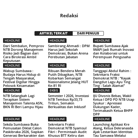
Redaksi
ARTIKEL TERKAIT
DARI PENULIS
HEADLINE
HEADLINE
HEADLINE
Dari Sembalun, Pemprov
Sambirang Ahmadi : DPM
Bupati Sumbawa Ajak
NTB Dorong Manajemen
Harus Jadi Sekolah
IWAPI Jadi Rumah Inovasi
Risiko Jadi Bagian dari
Demokrasi, Bukan Arena
dan Kolaborasi untuk
Cara Birokrasi Ambil
Perebutan Jabatan
Perempuan Pengusaha
Keputusan
HEADLINE
HEADLINE
HEADLINE
Wabup Sumbawa :
Ribuan Bendera Merah
Tanggapi Abdul Rahim :
Budaya Harus Hidup di
Putih Dibagikan, NTB
Sekretaris Fraksi
Tengah Masyarakat,
Kobarkan Semangat
Demokrat NTB : “Kayak
Festival Digelar Hingga
Nasionalisme Jelang HUT
Dangdut Lagu Ayu Ting
Pelosok Kecamatan
Ke-81 RI
Ting : Salah Alamat”
HEADLINE
EKBIS
HEADLINE
NTB Selangkah Lagi
Semester I 2026, Investasi
IJU Divonis Bebas, Wakil
Terapkan Sistem
NTB Tembus Rp33,73
Ketua I DPD PD NTB Ucap
Manajemen Talenta ASN,
Triliun, Semakin
Syukur : Apresiasi
BKN RI Beri Lampu Hijau
Berkualitas dan Inklusif
Dukungan Kader,
Terimakasih Ketua BHPP
DPP
HEADLINE
HEADLINE
HEADLINE
Sekda Sumbawa Buka
Sekretaris Fraksi
Launching Aplikasi Kre
Pemusatan Diklat Calon
Demokrat NTB Syamsul
Alang, Ketua Dekranasda
Paskibraka 2026, Siapkan
Fikri : Permintaan Audit
Ajak Lestarikan Identitas
Generasi Berkarakter dan
Khusus BTT Keliru dan
Tau Samawa Melalui