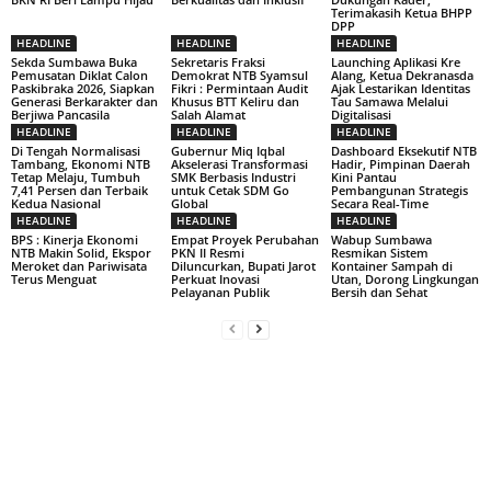
Terimakasih Ketua BHPP
DPP
HEADLINE
HEADLINE
HEADLINE
Sekda Sumbawa Buka
Sekretaris Fraksi
Launching Aplikasi Kre
Pemusatan Diklat Calon
Demokrat NTB Syamsul
Alang, Ketua Dekranasda
Paskibraka 2026, Siapkan
Fikri : Permintaan Audit
Ajak Lestarikan Identitas
Generasi Berkarakter dan
Khusus BTT Keliru dan
Tau Samawa Melalui
Berjiwa Pancasila
Salah Alamat
Digitalisasi
HEADLINE
HEADLINE
HEADLINE
Di Tengah Normalisasi
Gubernur Miq Iqbal
Dashboard Eksekutif NTB
Tambang, Ekonomi NTB
Akselerasi Transformasi
Hadir, Pimpinan Daerah
Tetap Melaju, Tumbuh
SMK Berbasis Industri
Kini Pantau
7,41 Persen dan Terbaik
untuk Cetak SDM Go
Pembangunan Strategis
Kedua Nasional
Global
Secara Real-Time
HEADLINE
HEADLINE
HEADLINE
BPS : Kinerja Ekonomi
Empat Proyek Perubahan
Wabup Sumbawa
NTB Makin Solid, Ekspor
PKN II Resmi
Resmikan Sistem
Meroket dan Pariwisata
Diluncurkan, Bupati Jarot
Kontainer Sampah di
Terus Menguat
Perkuat Inovasi
Utan, Dorong Lingkungan
Pelayanan Publik
Bersih dan Sehat