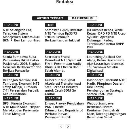
Redaksi
ARTIKEL TERKAIT
DARI PENULIS
HEADLINE
EKBIS
HEADLINE
NTB Selangkah Lagi
Semester I 2026, Investasi
IJU Divonis Bebas, Wakil
Terapkan Sistem
NTB Tembus Rp33,73
Ketua I DPD PD NTB Ucap
Manajemen Talenta ASN,
Triliun, Semakin
Syukur : Apresiasi
BKN RI Beri Lampu Hijau
Berkualitas dan Inklusif
Dukungan Kader,
Terimakasih Ketua BHPP
DPP
HEADLINE
HEADLINE
HEADLINE
Sekda Sumbawa Buka
Sekretaris Fraksi
Launching Aplikasi Kre
Pemusatan Diklat Calon
Demokrat NTB Syamsul
Alang, Ketua Dekranasda
Paskibraka 2026, Siapkan
Fikri : Permintaan Audit
Ajak Lestarikan Identitas
Generasi Berkarakter dan
Khusus BTT Keliru dan
Tau Samawa Melalui
Berjiwa Pancasila
Salah Alamat
Digitalisasi
HEADLINE
HEADLINE
HEADLINE
Di Tengah Normalisasi
Gubernur Miq Iqbal
Dashboard Eksekutif NTB
Tambang, Ekonomi NTB
Akselerasi Transformasi
Hadir, Pimpinan Daerah
Tetap Melaju, Tumbuh
SMK Berbasis Industri
Kini Pantau
7,41 Persen dan Terbaik
untuk Cetak SDM Go
Pembangunan Strategis
Kedua Nasional
Global
Secara Real-Time
HEADLINE
HEADLINE
HEADLINE
BPS : Kinerja Ekonomi
Empat Proyek Perubahan
Wabup Sumbawa
NTB Makin Solid, Ekspor
PKN II Resmi
Resmikan Sistem
Meroket dan Pariwisata
Diluncurkan, Bupati Jarot
Kontainer Sampah di
Terus Menguat
Perkuat Inovasi
Utan, Dorong Lingkungan
Pelayanan Publik
Bersih dan Sehat