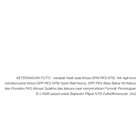
KETERANGAN FOTO : nampak hadir pula Ketua DPW PKS NTB, Yek Agil turut
membersamai Ketua DPP PKS DPW Santri Bali-Nusra, DPP PKS Aboe Bakar Al Habsyi
dan Presiden PKS Ahmad Syaikhu dan lainnya saat menyerahkan Formulir Persetujuan
B.1-KWK parpol untuk Bapaslon Pilgub NTB Zulkieflimansyah. (Ist)