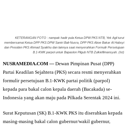
KETERANGAN FOTO : nampak hadir pula Ketua DPW PKS NTB, Yek Agil turut
membersamai Ketua DPP PKS DPW Santri Bali-Nusra, DPP PKS Aboe Bakar Al Habsyi
dan Presiden PKS Ahmad Syaikhu dan lainnya saat menyerahkan Formulir Persetujuan
B.1-KWK parpol untuk Bapaslon Pilgub NTB Zulkieflimansyah. (Ist)
NUSRAMEDIA.COM —
Dewan Pimpinan Pusat (DPP)
Partai Keadilan Sejahtera (PKS) secara resmi menyerahkan
formulir persetujuan B.1-KWK partai politik (parpol)
kepada para bakal calon kepala daerah (Bacakada) se-
Indonesia yang akan maju pada Pilkada Serentak 2024 ini.
Surat Keputusan (SK) B.1-KWK PKS itu diserahkan kepada
masing-masing bakal calon gubernur/wakil gubernur,