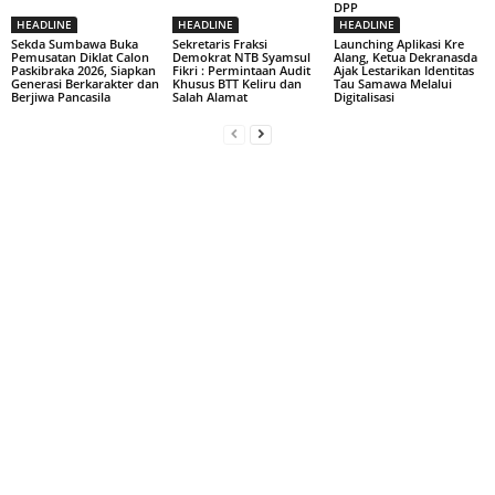
DPP
HEADLINE
HEADLINE
HEADLINE
Sekda Sumbawa Buka
Sekretaris Fraksi
Launching Aplikasi Kre
Pemusatan Diklat Calon
Demokrat NTB Syamsul
Alang, Ketua Dekranasda
Paskibraka 2026, Siapkan
Fikri : Permintaan Audit
Ajak Lestarikan Identitas
Generasi Berkarakter dan
Khusus BTT Keliru dan
Tau Samawa Melalui
Berjiwa Pancasila
Salah Alamat
Digitalisasi