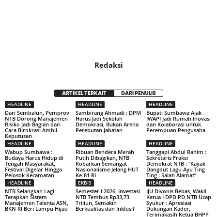
Redaksi
ARTIKEL TERKAIT
DARI PENULIS
HEADLINE
HEADLINE
HEADLINE
Dari Sembalun, Pemprov
Sambirang Ahmadi : DPM
Bupati Sumbawa Ajak
NTB Dorong Manajemen
Harus Jadi Sekolah
IWAPI Jadi Rumah Inovasi
Risiko Jadi Bagian dari
Demokrasi, Bukan Arena
dan Kolaborasi untuk
Cara Birokrasi Ambil
Perebutan Jabatan
Perempuan Pengusaha
Keputusan
HEADLINE
HEADLINE
HEADLINE
Wabup Sumbawa :
Ribuan Bendera Merah
Tanggapi Abdul Rahim :
Budaya Harus Hidup di
Putih Dibagikan, NTB
Sekretaris Fraksi
Tengah Masyarakat,
Kobarkan Semangat
Demokrat NTB : “Kayak
Festival Digelar Hingga
Nasionalisme Jelang HUT
Dangdut Lagu Ayu Ting
Pelosok Kecamatan
Ke-81 RI
Ting : Salah Alamat”
HEADLINE
EKBIS
HEADLINE
NTB Selangkah Lagi
Semester I 2026, Investasi
IJU Divonis Bebas, Wakil
Terapkan Sistem
NTB Tembus Rp33,73
Ketua I DPD PD NTB Ucap
Manajemen Talenta ASN,
Triliun, Semakin
Syukur : Apresiasi
BKN RI Beri Lampu Hijau
Berkualitas dan Inklusif
Dukungan Kader,
Terimakasih Ketua BHPP