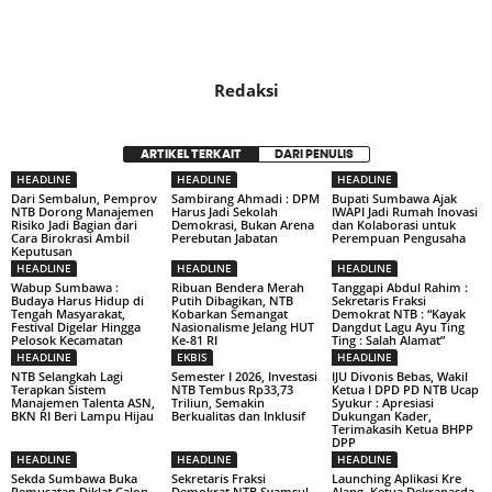
Redaksi
ARTIKEL TERKAIT
DARI PENULIS
HEADLINE
HEADLINE
HEADLINE
Dari Sembalun, Pemprov
Sambirang Ahmadi : DPM
Bupati Sumbawa Ajak
NTB Dorong Manajemen
Harus Jadi Sekolah
IWAPI Jadi Rumah Inovasi
Risiko Jadi Bagian dari
Demokrasi, Bukan Arena
dan Kolaborasi untuk
Cara Birokrasi Ambil
Perebutan Jabatan
Perempuan Pengusaha
Keputusan
HEADLINE
HEADLINE
HEADLINE
Wabup Sumbawa :
Ribuan Bendera Merah
Tanggapi Abdul Rahim :
Budaya Harus Hidup di
Putih Dibagikan, NTB
Sekretaris Fraksi
Tengah Masyarakat,
Kobarkan Semangat
Demokrat NTB : “Kayak
Festival Digelar Hingga
Nasionalisme Jelang HUT
Dangdut Lagu Ayu Ting
Pelosok Kecamatan
Ke-81 RI
Ting : Salah Alamat”
HEADLINE
EKBIS
HEADLINE
NTB Selangkah Lagi
Semester I 2026, Investasi
IJU Divonis Bebas, Wakil
Terapkan Sistem
NTB Tembus Rp33,73
Ketua I DPD PD NTB Ucap
Manajemen Talenta ASN,
Triliun, Semakin
Syukur : Apresiasi
BKN RI Beri Lampu Hijau
Berkualitas dan Inklusif
Dukungan Kader,
Terimakasih Ketua BHPP
DPP
HEADLINE
HEADLINE
HEADLINE
Sekda Sumbawa Buka
Sekretaris Fraksi
Launching Aplikasi Kre
Pemusatan Diklat Calon
Demokrat NTB Syamsul
Alang, Ketua Dekranasda