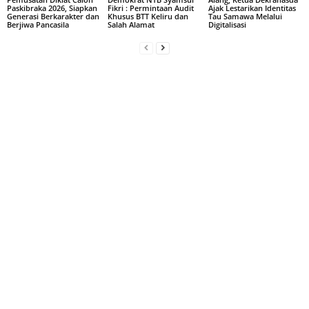
Paskibraka 2026, Siapkan
Fikri : Permintaan Audit
Ajak Lestarikan Identitas
Generasi Berkarakter dan
Khusus BTT Keliru dan
Tau Samawa Melalui
Berjiwa Pancasila
Salah Alamat
Digitalisasi