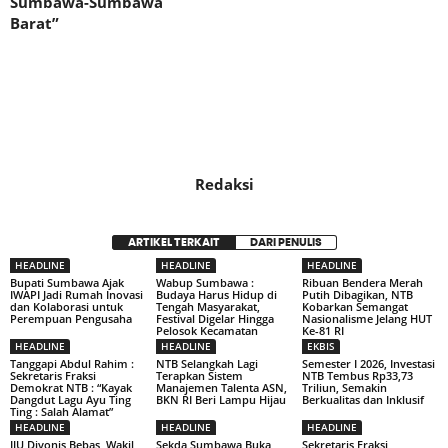
Sumbawa-Sumbawa
Barat”
Redaksi
ARTIKEL TERKAIT
DARI PENULIS
HEADLINE
HEADLINE
HEADLINE
Bupati Sumbawa Ajak
Wabup Sumbawa :
Ribuan Bendera Merah
IWAPI Jadi Rumah Inovasi
Budaya Harus Hidup di
Putih Dibagikan, NTB
dan Kolaborasi untuk
Tengah Masyarakat,
Kobarkan Semangat
Perempuan Pengusaha
Festival Digelar Hingga
Nasionalisme Jelang HUT
Pelosok Kecamatan
Ke-81 RI
HEADLINE
HEADLINE
EKBIS
Tanggapi Abdul Rahim :
NTB Selangkah Lagi
Semester I 2026, Investasi
Sekretaris Fraksi
Terapkan Sistem
NTB Tembus Rp33,73
Demokrat NTB : “Kayak
Manajemen Talenta ASN,
Triliun, Semakin
Dangdut Lagu Ayu Ting
BKN RI Beri Lampu Hijau
Berkualitas dan Inklusif
Ting : Salah Alamat”
HEADLINE
HEADLINE
HEADLINE
IJU Divonis Bebas, Wakil
Sekda Sumbawa Buka
Sekretaris Fraksi