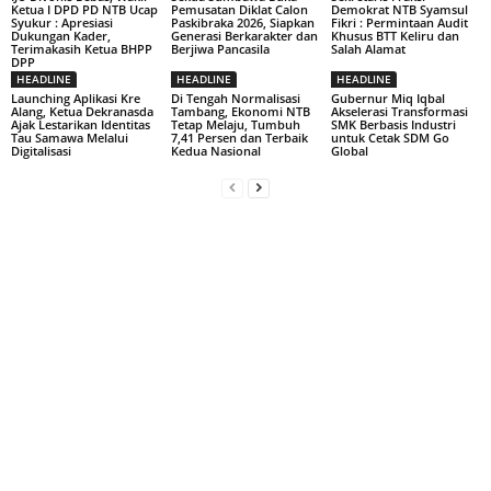
Ketua I DPD PD NTB Ucap
Pemusatan Diklat Calon
Demokrat NTB Syamsul
Syukur : Apresiasi
Paskibraka 2026, Siapkan
Fikri : Permintaan Audit
Dukungan Kader,
Generasi Berkarakter dan
Khusus BTT Keliru dan
Terimakasih Ketua BHPP
Berjiwa Pancasila
Salah Alamat
DPP
HEADLINE
HEADLINE
HEADLINE
Launching Aplikasi Kre
Di Tengah Normalisasi
Gubernur Miq Iqbal
Alang, Ketua Dekranasda
Tambang, Ekonomi NTB
Akselerasi Transformasi
Ajak Lestarikan Identitas
Tetap Melaju, Tumbuh
SMK Berbasis Industri
Tau Samawa Melalui
7,41 Persen dan Terbaik
untuk Cetak SDM Go
Digitalisasi
Kedua Nasional
Global