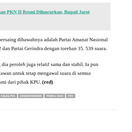
n PKN II Resmi Diluncurkan, Bupati Jarot
 bersaing dibawahnya adalah Partai Amanat Nasional
dan Partai Gerindra dengan torehan 35. 539 suara.
a peroleh juga relatif sama dan stabil. Ia pun
awan untuk tetap mengawal suara di semua
smi dari pihak KPU.
(red)
CALEG PKS
JOHAN ROSIHAN
PEMILU 2024
PKS