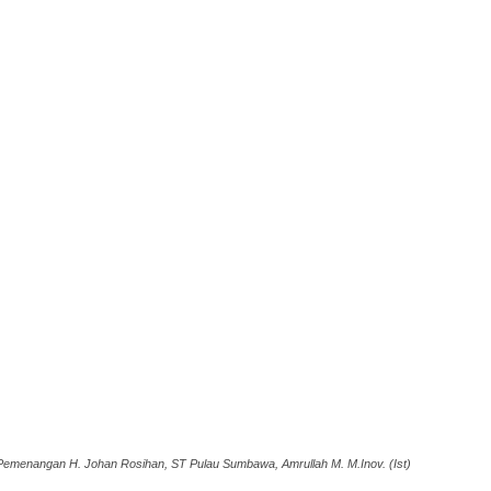
Pemenangan H. Johan Rosihan, ST Pulau Sumbawa, Amrullah M. M.Inov. (Ist)