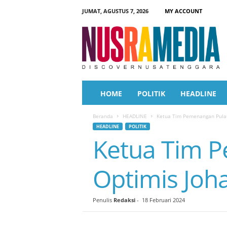
JUMAT, AGUSTUS 7, 2026
MY ACCOUNT
N
u
s
r
a
M
e
HOME
POLITIK
HEADLINE
d
i
Beranda
HEADLINE
Ketua Tim Pemenangan Pulau
a
HEADLINE
POLITIK
Ketua Tim 
Optimis Joh
Penulis
Redaksi
-
18 Februari 2024