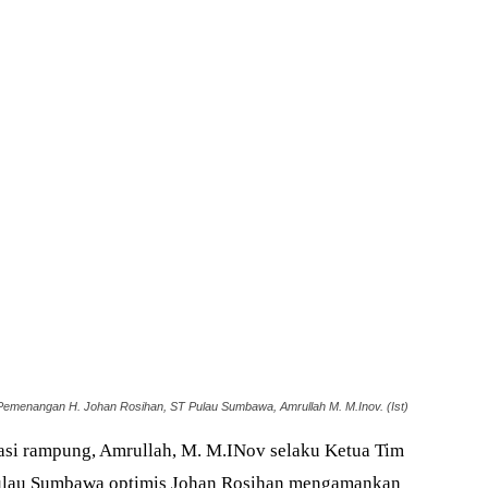
Pemenangan H. Johan Rosihan, ST Pulau Sumbawa, Amrullah M. M.Inov. (Ist)
asi rampung, Amrullah, M. M.INov selaku Ketua Tim
ulau Sumbawa optimis Johan Rosihan mengamankan