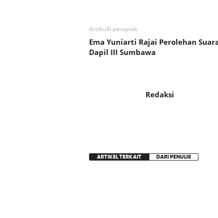
Artikulli paraprak
Ema Yuniarti Rajai Perolehan Suar
Dapil III Sumbawa
Redaksi
ARTIKEL TERKAIT
DARI PENULIS