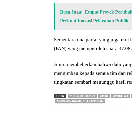
Baca Juga:
Empat Proyek Perubaha
Perkuat Inovasi Pelayanan Publik
Sementara dua partai yang juga ikut
(PAN) yang memperoleh suara 37.082 
Amru membeberkan bahwa data yang di
mengimbau kepada semua tim dan rel
tingkatan sembari menunggu hasil re
TOPIK
#PILEG DPR RI 2024
AMRU
AMRULLAH
TIM PEMENANGAN JOHAN ROSIHAN
Bagikan