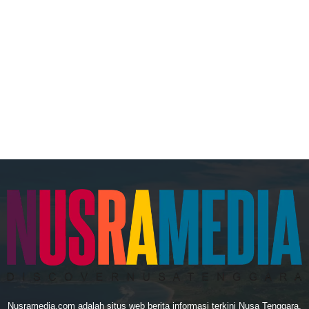
Nusramedia.com adalah situs web berita informasi terkini Nusa Tenggara.