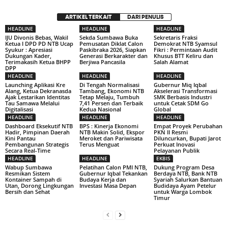
ARTIKEL TERKAIT
DARI PENULIS
HEADLINE
HEADLINE
HEADLINE
IJU Divonis Bebas, Wakil
Sekda Sumbawa Buka
Sekretaris Fraksi
Ketua I DPD PD NTB Ucap
Pemusatan Diklat Calon
Demokrat NTB Syamsul
Syukur : Apresiasi
Paskibraka 2026, Siapkan
Fikri : Permintaan Audit
Dukungan Kader,
Generasi Berkarakter dan
Khusus BTT Keliru dan
Terimakasih Ketua BHPP
Berjiwa Pancasila
Salah Alamat
DPP
HEADLINE
HEADLINE
HEADLINE
Launching Aplikasi Kre
Di Tengah Normalisasi
Gubernur Miq Iqbal
Alang, Ketua Dekranasda
Tambang, Ekonomi NTB
Akselerasi Transformasi
Ajak Lestarikan Identitas
Tetap Melaju, Tumbuh
SMK Berbasis Industri
Tau Samawa Melalui
7,41 Persen dan Terbaik
untuk Cetak SDM Go
Digitalisasi
Kedua Nasional
Global
HEADLINE
HEADLINE
HEADLINE
Dashboard Eksekutif NTB
BPS : Kinerja Ekonomi
Empat Proyek Perubahan
Hadir, Pimpinan Daerah
NTB Makin Solid, Ekspor
PKN II Resmi
Kini Pantau
Meroket dan Pariwisata
Diluncurkan, Bupati Jarot
Pembangunan Strategis
Terus Menguat
Perkuat Inovasi
Secara Real-Time
Pelayanan Publik
HEADLINE
HEADLINE
EKBIS
Wabup Sumbawa
Pelatihan Calon PMI NTB,
Dukung Program Desa
Resmikan Sistem
Gubernur Iqbal Tekankan
Berdaya NTB, Bank NTB
Kontainer Sampah di
Budaya Kerja dan
Syariah Salurkan Bantuan
Utan, Dorong Lingkungan
Investasi Masa Depan
Budidaya Ayam Petelur
Bersih dan Sehat
untuk Warga Lombok
Timur