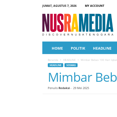
JUMAT, AGUSTUS 7, 2026
MY ACCOUNT
N
u
s
r
a
M
e
HOME
POLITIK
HEADLINE
d
i
Beranda
HEADLINE
Mimbar Bebas 100 Hari Iqba
a
HEADLINE
SOSMAS
Mimbar Beba
Penulis
Redaksi
-
29 Mei 2025