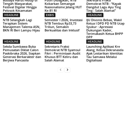
Budaya Harus Hidup di
Putih Dibagikan, NTB
Sekretaris Fraksi
Tengah Masyarakat,
Kobarkan Semangat
Demokrat NTB : “Kayak
Festival Digelar Hingga
Nasionalisme Jelang HUT
Dangdut Lagu Ayu Ting
Pelosok Kecamatan
Ke-81 RI
Ting : Salah Alamat”
HEADLINE
EKBIS
HEADLINE
NTB Selangkah Lagi
Semester I 2026, Investasi
IJU Divonis Bebas, Wakil
Terapkan Sistem
NTB Tembus Rp33,73
Ketua I DPD PD NTB Ucap
Manajemen Talenta ASN,
Triliun, Semakin
Syukur : Apresiasi
BKN RI Beri Lampu Hijau
Berkualitas dan Inklusif
Dukungan Kader,
Terimakasih Ketua BHPP
DPP
HEADLINE
HEADLINE
HEADLINE
Sekda Sumbawa Buka
Sekretaris Fraksi
Launching Aplikasi Kre
Pemusatan Diklat Calon
Demokrat NTB Syamsul
Alang, Ketua Dekranasda
Paskibraka 2026, Siapkan
Fikri : Permintaan Audit
Ajak Lestarikan Identitas
Generasi Berkarakter dan
Khusus BTT Keliru dan
Tau Samawa Melalui
Berjiwa Pancasila
Salah Alamat
Digitalisasi