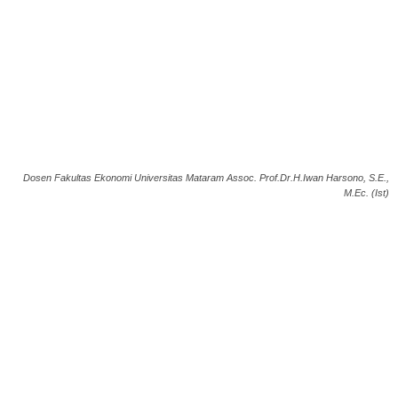
Dosen Fakultas Ekonomi Universitas Mataram Assoc. Prof.Dr.H.Iwan Harsono, S.E.,
M.Ec. (Ist)