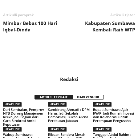
Artikulli paraprak
Artikulli tjetër
Mimbar Bebas 100 Hari
Kabupaten Sumbawa
Iqbal-Dinda
Kembali Raih WTP
Redaksi
ARTIKEL TERKAIT
DARI PENULIS
HEADLINE
HEADLINE
HEADLINE
Dari Sembalun, Pemprov
Sambirang Ahmadi : DPM
Bupati Sumbawa Ajak
NTB Dorong Manajemen
Harus Jadi Sekolah
IWAPI Jadi Rumah Inovasi
Risiko Jadi Bagian dari
Demokrasi, Bukan Arena
dan Kolaborasi untuk
Cara Birokrasi Ambil
Perebutan Jabatan
Perempuan Pengusaha
Keputusan
HEADLINE
HEADLINE
HEADLINE
Wabup Sumbawa :
Ribuan Bendera Merah
Tanggapi Abdul Rahim :