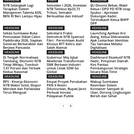
HEADLINE
EKBIS
HEADLINE
NTB Selangkah Lagi
Semester I 2026, Investasi
IJU Divonis Bebas, Wakil
Terapkan Sistem
NTB Tembus Rp33,73
Ketua I DPD PD NTB Ucap
Manajemen Talenta ASN,
Triliun, Semakin
Syukur : Apresiasi
BKN RI Beri Lampu Hijau
Berkualitas dan Inklusif
Dukungan Kader,
Terimakasih Ketua BHPP
DPP
HEADLINE
HEADLINE
HEADLINE
Sekda Sumbawa Buka
Sekretaris Fraksi
Launching Aplikasi Kre
Pemusatan Diklat Calon
Demokrat NTB Syamsul
Alang, Ketua Dekranasda
Paskibraka 2026, Siapkan
Fikri : Permintaan Audit
Ajak Lestarikan Identitas
Generasi Berkarakter dan
Khusus BTT Keliru dan
Tau Samawa Melalui
Berjiwa Pancasila
Salah Alamat
Digitalisasi
HEADLINE
HEADLINE
HEADLINE
Di Tengah Normalisasi
Gubernur Miq Iqbal
Dashboard Eksekutif NTB
Tambang, Ekonomi NTB
Akselerasi Transformasi
Hadir, Pimpinan Daerah
Tetap Melaju, Tumbuh
SMK Berbasis Industri
Kini Pantau
7,41 Persen dan Terbaik
untuk Cetak SDM Go
Pembangunan Strategis
Kedua Nasional
Global
Secara Real-Time
HEADLINE
HEADLINE
HEADLINE
BPS : Kinerja Ekonomi
Empat Proyek Perubahan
Wabup Sumbawa
NTB Makin Solid, Ekspor
PKN II Resmi
Resmikan Sistem
Meroket dan Pariwisata
Diluncurkan, Bupati Jarot
Kontainer Sampah di
Terus Menguat
Perkuat Inovasi
Utan, Dorong Lingkungan
Pelayanan Publik
Bersih dan Sehat