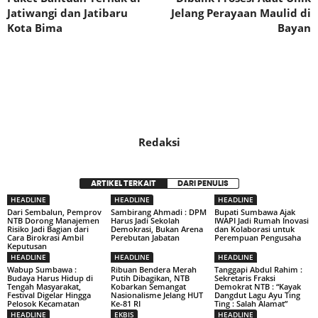
Jatiwangi dan Jatibaru
Jelang Perayaan Maulid di
Kota Bima
Bayan
Redaksi
ARTIKEL TERKAIT
DARI PENULIS
HEADLINE
HEADLINE
HEADLINE
Dari Sembalun, Pemprov
Sambirang Ahmadi : DPM
Bupati Sumbawa Ajak
NTB Dorong Manajemen
Harus Jadi Sekolah
IWAPI Jadi Rumah Inovasi
Risiko Jadi Bagian dari
Demokrasi, Bukan Arena
dan Kolaborasi untuk
Cara Birokrasi Ambil
Perebutan Jabatan
Perempuan Pengusaha
Keputusan
HEADLINE
HEADLINE
HEADLINE
Wabup Sumbawa :
Ribuan Bendera Merah
Tanggapi Abdul Rahim :
Budaya Harus Hidup di
Putih Dibagikan, NTB
Sekretaris Fraksi
Tengah Masyarakat,
Kobarkan Semangat
Demokrat NTB : “Kayak
Festival Digelar Hingga
Nasionalisme Jelang HUT
Dangdut Lagu Ayu Ting
Pelosok Kecamatan
Ke-81 RI
Ting : Salah Alamat”
HEADLINE
EKBIS
HEADLINE