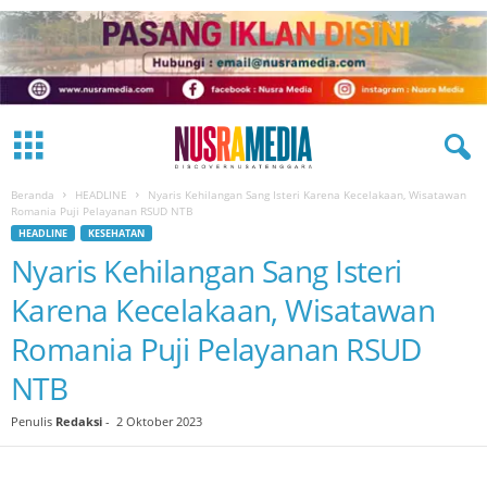
Beranda
HEADLINE
Nyaris Kehilangan Sang Isteri Karena Kecelakaan, Wisatawan
Romania Puji Pelayanan RSUD NTB
HEADLINE
KESEHATAN
Nyaris Kehilangan Sang Isteri
Karena Kecelakaan, Wisatawan
Romania Puji Pelayanan RSUD
NTB
Penulis
Redaksi
-
2 Oktober 2023