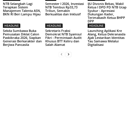
NTB Selangkah Lagi
Semester I 2026, Investasi
IJU Divonis Bebas, Wakil
Terapkan Sistem
NTB Tembus Rp33,73
Ketua I DPD PD NTB Ucap
Manajemen Talenta ASN,
Triliun, Semakin
Syukur : Apresiasi
BKN RI Beri Lampu Hijau
Berkualitas dan Inklusif
Dukungan Kader,
Terimakasih Ketua BHPP
DPP
HEADLINE
HEADLINE
HEADLINE
Sekda Sumbawa Buka
Sekretaris Fraksi
Launching Aplikasi Kre
Pemusatan Diklat Calon
Demokrat NTB Syamsul
Alang, Ketua Dekranasda
Paskibraka 2026, Siapkan
Fikri : Permintaan Audit
Ajak Lestarikan Identitas
Generasi Berkarakter dan
Khusus BTT Keliru dan
Tau Samawa Melalui
Berjiwa Pancasila
Salah Alamat
Digitalisasi