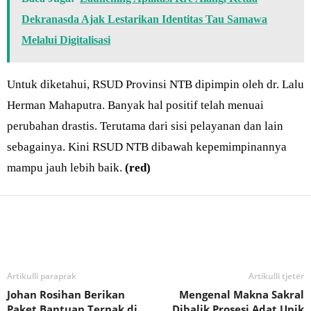
Dekranasda Ajak Lestarikan Identitas Tau Samawa
Melalui Digitalisasi
Untuk diketahui, RSUD Provinsi NTB dipimpin oleh dr. Lalu
Herman Mahaputra. Banyak hal positif telah menuai
perubahan drastis. Terutama dari sisi pelayanan dan lain
sebagainya. Kini RSUD NTB dibawah kepemimpinannya
mampu jauh lebih baik.
(red)
Bagikan
Artikulli paraprak
Artikulli tjetër
Johan Rosihan Berikan
Mengenal Makna Sakral
Paket Bantuan Ternak di
Dibalik Prosesi Adat Unik