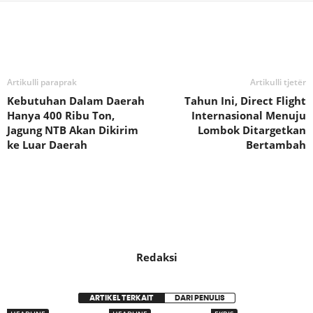
Bagikan
Artikulli paraprak
Artikulli tjetër
Kebutuhan Dalam Daerah
Tahun Ini, Direct Flight
Hanya 400 Ribu Ton,
Internasional Menuju
Jagung NTB Akan Dikirim
Lombok Ditargetkan
ke Luar Daerah
Bertambah
Redaksi
ARTIKEL TERKAIT
DARI PENULIS