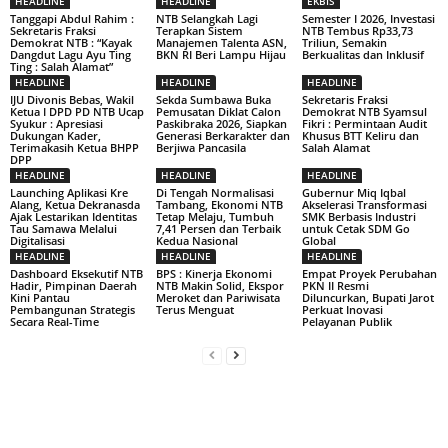
HEADLINE
HEADLINE
EKBIS
Tanggapi Abdul Rahim :
NTB Selangkah Lagi
Semester I 2026, Investasi
Sekretaris Fraksi
Terapkan Sistem
NTB Tembus Rp33,73
Demokrat NTB : “Kayak
Manajemen Talenta ASN,
Triliun, Semakin
Dangdut Lagu Ayu Ting
BKN RI Beri Lampu Hijau
Berkualitas dan Inklusif
Ting : Salah Alamat”
HEADLINE
HEADLINE
HEADLINE
IJU Divonis Bebas, Wakil
Sekda Sumbawa Buka
Sekretaris Fraksi
Ketua I DPD PD NTB Ucap
Pemusatan Diklat Calon
Demokrat NTB Syamsul
Syukur : Apresiasi
Paskibraka 2026, Siapkan
Fikri : Permintaan Audit
Dukungan Kader,
Generasi Berkarakter dan
Khusus BTT Keliru dan
Terimakasih Ketua BHPP
Berjiwa Pancasila
Salah Alamat
DPP
HEADLINE
HEADLINE
HEADLINE
Launching Aplikasi Kre
Di Tengah Normalisasi
Gubernur Miq Iqbal
Alang, Ketua Dekranasda
Tambang, Ekonomi NTB
Akselerasi Transformasi
Ajak Lestarikan Identitas
Tetap Melaju, Tumbuh
SMK Berbasis Industri
Tau Samawa Melalui
7,41 Persen dan Terbaik
untuk Cetak SDM Go
Digitalisasi
Kedua Nasional
Global
HEADLINE
HEADLINE
HEADLINE
Dashboard Eksekutif NTB
BPS : Kinerja Ekonomi
Empat Proyek Perubahan
Hadir, Pimpinan Daerah
NTB Makin Solid, Ekspor
PKN II Resmi
Kini Pantau
Meroket dan Pariwisata
Diluncurkan, Bupati Jarot
Pembangunan Strategis
Terus Menguat
Perkuat Inovasi
Secara Real-Time
Pelayanan Publik