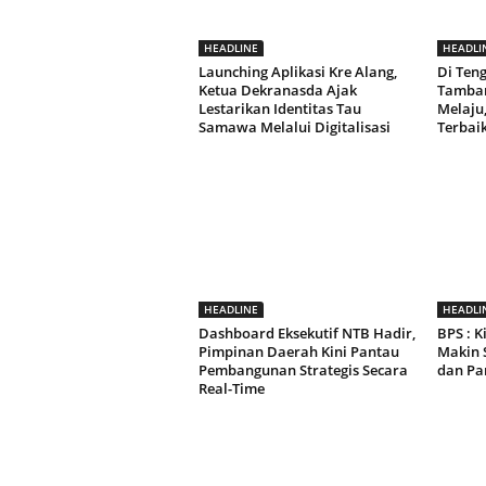
HEADLINE
HEADLI
Launching Aplikasi Kre Alang,
Di Ten
Ketua Dekranasda Ajak
Tamban
Lestarikan Identitas Tau
Melaju
Samawa Melalui Digitalisasi
Terbai
HEADLINE
HEADLI
Dashboard Eksekutif NTB Hadir,
BPS : 
Pimpinan Daerah Kini Pantau
Makin 
Pembangunan Strategis Secara
dan Pa
Real-Time