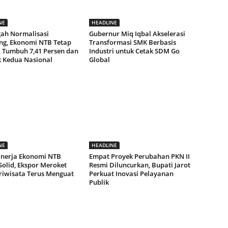
NE
HEADLINE
gah Normalisasi
Gubernur Miq Iqbal Akselerasi
g, Ekonomi NTB Tetap
Transformasi SMK Berbasis
, Tumbuh 7,41 Persen dan
Industri untuk Cetak SDM Go
k Kedua Nasional
Global
NE
HEADLINE
Kinerja Ekonomi NTB
Empat Proyek Perubahan PKN II
Solid, Ekspor Meroket
Resmi Diluncurkan, Bupati Jarot
riwisata Terus Menguat
Perkuat Inovasi Pelayanan
Publik