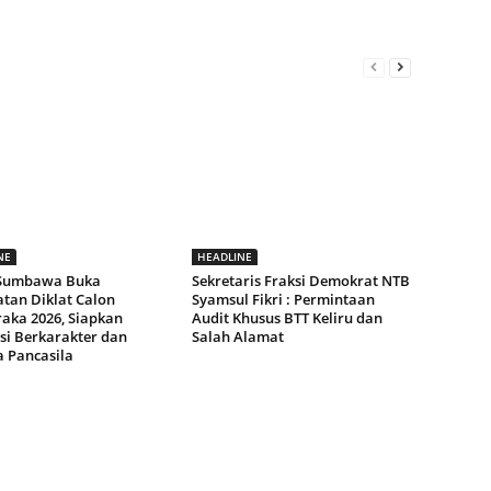
NE
HEADLINE
 Sumbawa Buka
Sekretaris Fraksi Demokrat NTB
tan Diklat Calon
Syamsul Fikri : Permintaan
raka 2026, Siapkan
Audit Khusus BTT Keliru dan
si Berkarakter dan
Salah Alamat
a Pancasila