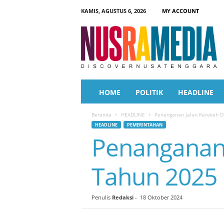
KAMIS, AGUSTUS 6, 2026
MY ACCOUNT
N
u
s
r
a
M
e
HOME
POLITIK
HEADLINE
d
i
Beranda
HEADLINE
Penanganan Jalan Kerekeh D
a
HEADLINE
PEMERINTAHAN
Penanganan 
Tahun 2025
Penulis
Redaksi
-
18 Oktober 2024