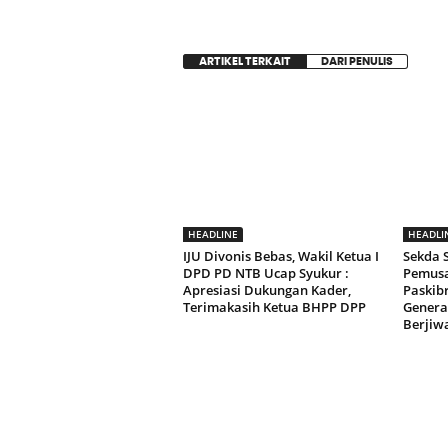
ARTIKEL TERKAIT
DARI PENULIS
HEADLINE
HEADLI
IJU Divonis Bebas, Wakil Ketua I
Sekda
DPD PD NTB Ucap Syukur :
Pemusa
Apresiasi Dukungan Kader,
Paskib
Terimakasih Ketua BHPP DPP
Genera
Berjiw