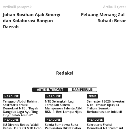
Artikulli paraprak
Artikulli tjetër
Johan Rosihan Ajak Sinergi
Peluang Menang Zul-
dan Kolaborasi Bangun
Suhaili Besar
Daerah
Redaksi
ARTIKEL TERKAIT
DARI PENULIS
HEADLINE
HEADLINE
EKBIS
Tanggapi Abdul Rahim :
NTB Selangkah Lagi
Semester I 2026, Investasi
Sekretaris Fraksi
Terapkan Sistem
NTB Tembus Rp33,73
Demokrat NTB : “Kayak
Manajemen Talenta ASN,
Triliun, Semakin
Dangdut Lagu Ayu Ting
BKN RI Beri Lampu Hijau
Berkualitas dan Inklusif
Ting : Salah Alamat”
HEADLINE
HEADLINE
HEADLINE
IJU Divonis Bebas, Wakil
Sekda Sumbawa Buka
Sekretaris Fraksi
Ketua I DPD PD NTB Ucap
Pemusatan Diklat Calon
Demokrat NTB Syamsul