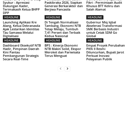
Syukur : Apresiasi
Paskibraka 2026, Siapkan
Fikri : Permintaan Audit
Dukungan Kader,
Generasi Berkarakter dan
Khusus BTT Keliru dan
Terimakasih Ketua BHPP
Berjiwa Pancasila
Salah Alamat
DPP
HEADLINE
HEADLINE
HEADLINE
Launching Aplikasi Kre
Di Tengah Normalisasi
Gubernur Miq Iqbal
Alang, Ketua Dekranasda
Tambang, Ekonomi NTB
Akselerasi Transformasi
Ajak Lestarikan Identitas
Tetap Melaju, Tumbuh
SMK Berbasis Industri
Tau Samawa Melalui
7,41 Persen dan Terbaik
untuk Cetak SDM Go
Digitalisasi
Kedua Nasional
Global
HEADLINE
HEADLINE
HEADLINE
Dashboard Eksekutif NTB
BPS : Kinerja Ekonomi
Empat Proyek Perubahan
Hadir, Pimpinan Daerah
NTB Makin Solid, Ekspor
PKN II Resmi
Kini Pantau
Meroket dan Pariwisata
Diluncurkan, Bupati Jarot
Pembangunan Strategis
Terus Menguat
Perkuat Inovasi
Secara Real-Time
Pelayanan Publik