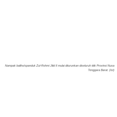
Nampak baliho/spanduk Zul-Rohmi Jilid II mulai diturunkan diseluruh titik Provinsi Nusa
Tenggara Barat. (Ist)