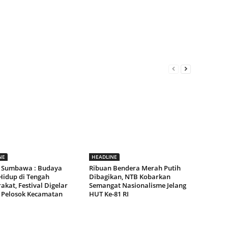
NE
HEADLINE
 Sumbawa : Budaya
Ribuan Bendera Merah Putih
Hidup di Tengah
Dibagikan, NTB Kobarkan
kat, Festival Digelar
Semangat Nasionalisme Jelang
 Pelosok Kecamatan
HUT Ke-81 RI