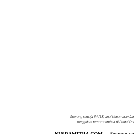
Seorang remaja IM (13) asal Kecamatan Ja
tenggelam terseret ombak di Pantai Des
NUSRAMEDIA.COM —
Seorang rem