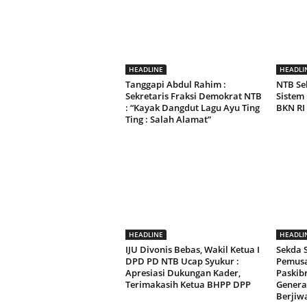
HEADLINE
HEADLI
Tanggapi Abdul Rahim :
NTB Se
Sekretaris Fraksi Demokrat NTB
Sistem
: “Kayak Dangdut Lagu Ayu Ting
BKN RI
Ting : Salah Alamat”
HEADLINE
HEADLI
IJU Divonis Bebas, Wakil Ketua I
Sekda
DPD PD NTB Ucap Syukur :
Pemusa
Apresiasi Dukungan Kader,
Paskib
Terimakasih Ketua BHPP DPP
Genera
Berjiw