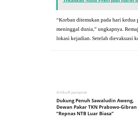
Tekankan Mutu Pekerjaan Harus Be
“Korban ditemukan pada hari kedua p
meninggal dunia,” ungkapnya. Remaja 
lokasi kejadian. Setelah dievakuasi 
Bagikan
Artikulli paraprak
Dukung Penuh Sawaludin Aweng,
Dewan Pakar TKN Prabowo-Gibran 
“Repnas NTB Luar Biasa”