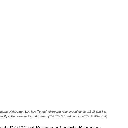
napria, Kabupaten Lombok Tengah ditemukan meninggal dunia. IM dikabarkan
a Pijot, Kecamatan Keruak, Senin (15/01/2024) sekitar pukul 15.30 Wita. (Ist)
aja IM (13) asal Kecamatan Janapria, Kabupaten