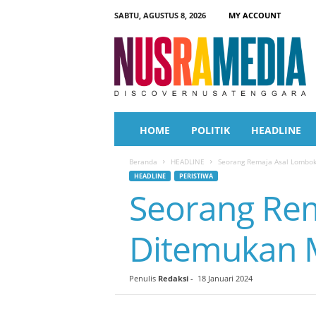
SABTU, AGUSTUS 8, 2026
MY ACCOUNT
N
u
s
r
a
M
e
HOME
POLITIK
HEADLINE
d
i
Beranda
HEADLINE
Seorang Remaja Asal Lombok
a
HEADLINE
PERISTIWA
Seorang Re
Ditemukan 
Penulis
Redaksi
-
18 Januari 2024