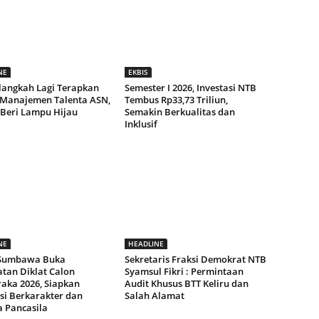
NE
EKBIS
langkah Lagi Terapkan
Semester I 2026, Investasi NTB
 Manajemen Talenta ASN,
Tembus Rp33,73 Triliun,
 Beri Lampu Hijau
Semakin Berkualitas dan
Inklusif
NE
HEADLINE
 Sumbawa Buka
Sekretaris Fraksi Demokrat NTB
tan Diklat Calon
Syamsul Fikri : Permintaan
raka 2026, Siapkan
Audit Khusus BTT Keliru dan
si Berkarakter dan
Salah Alamat
a Pancasila