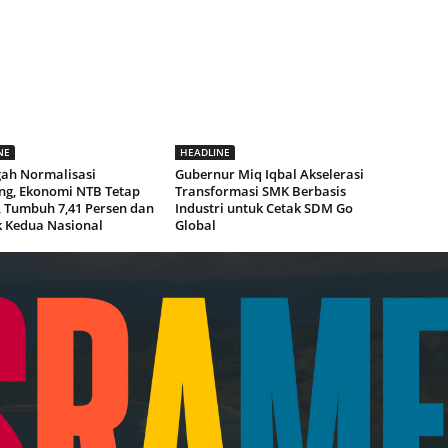
NE
HEADLINE
gah Normalisasi
Gubernur Miq Iqbal Akselerasi
g, Ekonomi NTB Tetap
Transformasi SMK Berbasis
, Tumbuh 7,41 Persen dan
Industri untuk Cetak SDM Go
k Kedua Nasional
Global