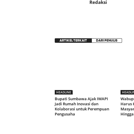
Redaksi
ARTIKEL TERKAIT
DARI PENULIS
HEADLINE
HEADLI
Bupati Sumbawa Ajak IWAPI
Wabup
Jadi Rumah Inovasi dan
Harus 
Kolaborasi untuk Perempuan
Masyara
Pengusaha
Hingga