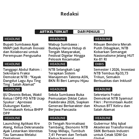
Redaksi
ARTIKEL TERKAIT
DARI PENULIS
HEADLINE
HEADLINE
HEADLINE
Bupati Sumbawa Ajak
Wabup Sumbawa :
Ribuan Bendera Merah
IWAPI Jadi Rumah Inovasi
Budaya Harus Hidup di
Putih Dibagikan, NTB
dan Kolaborasi untuk
Tengah Masyarakat,
Kobarkan Semangat
Perempuan Pengusaha
Festival Digelar Hingga
Nasionalisme Jelang HUT
Pelosok Kecamatan
Ke-81 RI
HEADLINE
HEADLINE
EKBIS
Tanggapi Abdul Rahim :
NTB Selangkah Lagi
Semester I 2026, Investasi
Sekretaris Fraksi
Terapkan Sistem
NTB Tembus Rp33,73
Demokrat NTB : “Kayak
Manajemen Talenta ASN,
Triliun, Semakin
Dangdut Lagu Ayu Ting
BKN RI Beri Lampu Hijau
Berkualitas dan Inklusif
Ting : Salah Alamat”
HEADLINE
HEADLINE
HEADLINE
IJU Divonis Bebas, Wakil
Sekda Sumbawa Buka
Sekretaris Fraksi
Ketua I DPD PD NTB Ucap
Pemusatan Diklat Calon
Demokrat NTB Syamsul
Syukur : Apresiasi
Paskibraka 2026, Siapkan
Fikri : Permintaan Audit
Dukungan Kader,
Generasi Berkarakter dan
Khusus BTT Keliru dan
Terimakasih Ketua BHPP
Berjiwa Pancasila
Salah Alamat
DPP
HEADLINE
HEADLINE
HEADLINE
Launching Aplikasi Kre
Di Tengah Normalisasi
Gubernur Miq Iqbal
Alang, Ketua Dekranasda
Tambang, Ekonomi NTB
Akselerasi Transformasi
Ajak Lestarikan Identitas
Tetap Melaju, Tumbuh
SMK Berbasis Industri
Tau Samawa Melalui
7,41 Persen dan Terbaik
untuk Cetak SDM Go
Digitalisasi
Kedua Nasional
Global