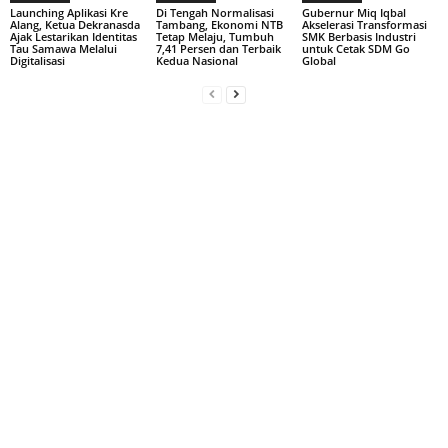
Launching Aplikasi Kre
Di Tengah Normalisasi
Gubernur Miq Iqbal
Alang, Ketua Dekranasda
Tambang, Ekonomi NTB
Akselerasi Transformasi
Ajak Lestarikan Identitas
Tetap Melaju, Tumbuh
SMK Berbasis Industri
Tau Samawa Melalui
7,41 Persen dan Terbaik
untuk Cetak SDM Go
Digitalisasi
Kedua Nasional
Global