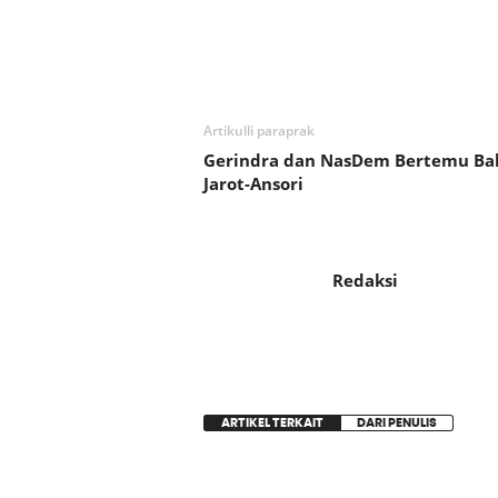
Bagikan
Artikulli paraprak
Gerindra dan NasDem Bertemu Ba
Jarot-Ansori
Redaksi
ARTIKEL TERKAIT
DARI PENULIS