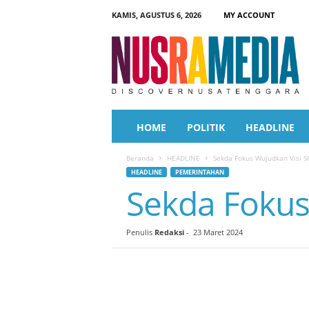
KAMIS, AGUSTUS 6, 2026
MY ACCOUNT
N
u
s
r
a
M
e
HOME
POLITIK
HEADLINE
d
i
Beranda
HEADLINE
Sekda Fokus Wujudkan Visi S
a
HEADLINE
PEMERINTAHAN
Sekda Fokus
Penulis
Redaksi
-
23 Maret 2024