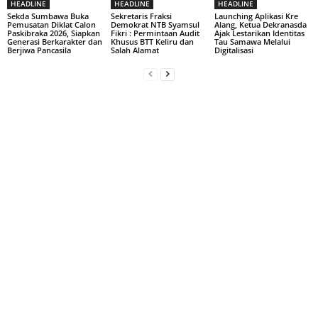
HEADLINE
HEADLINE
HEADLINE
Sekda Sumbawa Buka
Sekretaris Fraksi
Launching Aplikasi Kre
Pemusatan Diklat Calon
Demokrat NTB Syamsul
Alang, Ketua Dekranasda
Paskibraka 2026, Siapkan
Fikri : Permintaan Audit
Ajak Lestarikan Identitas
Generasi Berkarakter dan
Khusus BTT Keliru dan
Tau Samawa Melalui
Berjiwa Pancasila
Salah Alamat
Digitalisasi