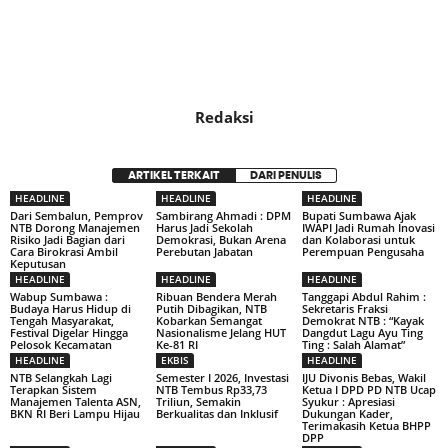
Redaksi
ARTIKEL TERKAIT
DARI PENULIS
HEADLINE
HEADLINE
HEADLINE
Dari Sembalun, Pemprov
Sambirang Ahmadi : DPM
Bupati Sumbawa Ajak
NTB Dorong Manajemen
Harus Jadi Sekolah
IWAPI Jadi Rumah Inovasi
Risiko Jadi Bagian dari
Demokrasi, Bukan Arena
dan Kolaborasi untuk
Cara Birokrasi Ambil
Perebutan Jabatan
Perempuan Pengusaha
Keputusan
HEADLINE
HEADLINE
HEADLINE
Wabup Sumbawa :
Ribuan Bendera Merah
Tanggapi Abdul Rahim :
Budaya Harus Hidup di
Putih Dibagikan, NTB
Sekretaris Fraksi
Tengah Masyarakat,
Kobarkan Semangat
Demokrat NTB : “Kayak
Festival Digelar Hingga
Nasionalisme Jelang HUT
Dangdut Lagu Ayu Ting
Pelosok Kecamatan
Ke-81 RI
Ting : Salah Alamat”
HEADLINE
EKBIS
HEADLINE
NTB Selangkah Lagi
Semester I 2026, Investasi
IJU Divonis Bebas, Wakil
Terapkan Sistem
NTB Tembus Rp33,73
Ketua I DPD PD NTB Ucap
Manajemen Talenta ASN,
Triliun, Semakin
Syukur : Apresiasi
BKN RI Beri Lampu Hijau
Berkualitas dan Inklusif
Dukungan Kader,
Terimakasih Ketua BHPP
DPP