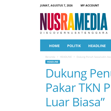
JUMAT, AGUSTUS 7, 2026
MY ACCOUNT
N
u
s
r
a
M
e
HOME
POLITIK
HEADLINE
d
i
Beranda
HEADLINE
Dukung Penuh Sawaludin Awe
a
HEADLINE
Dukung Pen
Pakar TKN P
Luar Biasa”