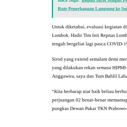
Baca Juga:
Bupati Jarot Jemput 
Rute Penerbangan Langsung ke S
Untuk diketahui, evaluasi kegiatan d
Lombok. Hadir Tim Inti Repnas Lom
tengah bergeliat lagi pasca COVID-19
Sirod yang extend semalam demi mem
yang dilakukan rekan semasa HIPMI-
Anggawira, saya dan Tum Bahlil Lahad
“Kita berharap niat baik beliau ber
perjuangan 02 benar-benar memantapk
pungkas Dewan Pakar TKN Prabowo-G