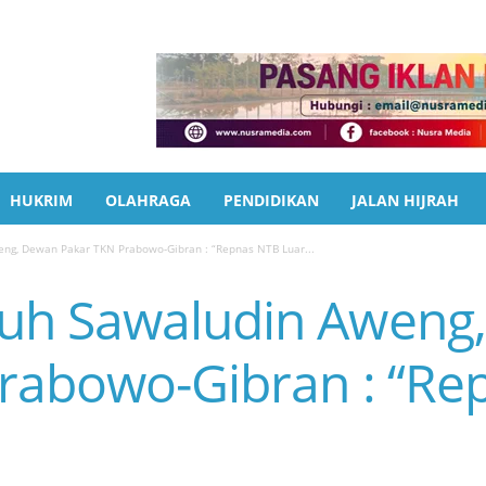
HUKRIM
OLAHRAGA
PENDIDIKAN
JALAN HIJRAH
ng, Dewan Pakar TKN Prabowo-Gibran : “Repnas NTB Luar...
uh Sawaludin Aweng
rabowo-Gibran : “Re