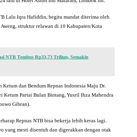
24 lalu di Hotel Aston Inn Mataram, Lombok ini.
 Lalu Iqra Hafiddin, begitu mandat diterima oleh
weng, struktur relawan di 10 Kabupaten/Kota
tasi NTB Tembus Rp33,73 Triliun, Semakin
an Ketum dan Bendum Repnas Indonesia Maju Dr.
 Ketum Partai Bulan Bintang, Yusril Ihza Mahendra
bowo Gibran).
arap Repnas NTB bisa bekerja lebih keras lagi.
 yang mesti disentuh dan digerakkan dengan otak