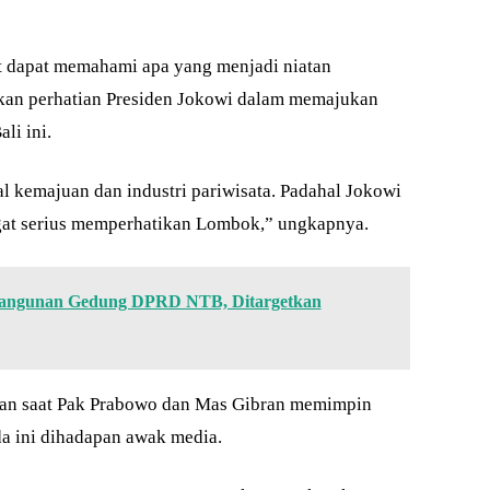
t dapat memahami apa yang menjadi niatan
kan perhatian Presiden Jokowi dalam memajukan
li ini.
al kemajuan dan industri pariwisata. Padahal Jokowi
ngat serius memperhatikan Lombok,” ungkapnya.
bangunan Gedung DPRD NTB, Ditargetkan
kan saat Pak Prabowo dan Mas Gibran memimpin
a ini dihadapan awak media.