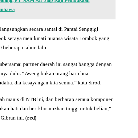
Peluang, PT NAM Air Siap Kaji Pembukaan
umbawa
ilangsungkan secara santai di Pantai Senggigi
bok seraya menikmati nuansa wisata Lombok yang
 beberapa tahun lalu.
bersamai partner daerah ini sangat bangga dengan
nya dulu. “Aweng bukan orang baru buat
alia, dia kesayangan kita semua,” kata Sirod.
buah manis di NTB ini, dan berharap semua komponen
an hati dan ber-khusnuzhan tinggi untuk beliau,”
ibran ini.
(red)