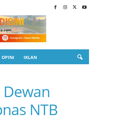
OPINI
IKLAN
, Dewan
pnas NTB