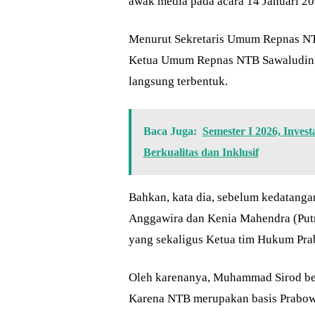
awak media pada acara 14 Januari 20
Menurut Sekretaris Umum Repnas NTB
Ketua Umum Repnas NTB Sawaludin A
langsung terbentuk.
Baca Juga:
Semester I 2026, Inves
Berkualitas dan Inklusif
Bahkan, kata dia, sebelum kedatang
Anggawira dan Kenia Mahendra (Putri
yang sekaligus Ketua tim Hukum Pra
Oleh karenanya, Muhammad Sirod berh
Karena NTB merupakan basis Prabowo