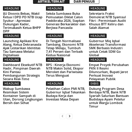
ARTIKEL TERKAIT
DARI PENULIS
HEADLINE
HEADLINE
HEADLINE
IJU Divonis Bebas, Wakil
Sekda Sumbawa Buka
Sekretaris Fraksi
Ketua I DPD PD NTB Ucap
Pemusatan Diklat Calon
Demokrat NTB Syamsul
Syukur : Apresiasi
Paskibraka 2026, Siapkan
Fikri : Permintaan Audit
Dukungan Kader,
Generasi Berkarakter dan
Khusus BTT Keliru dan
Terimakasih Ketua BHPP
Berjiwa Pancasila
Salah Alamat
DPP
HEADLINE
HEADLINE
HEADLINE
Launching Aplikasi Kre
Di Tengah Normalisasi
Gubernur Miq Iqbal
Alang, Ketua Dekranasda
Tambang, Ekonomi NTB
Akselerasi Transformasi
Ajak Lestarikan Identitas
Tetap Melaju, Tumbuh
SMK Berbasis Industri
Tau Samawa Melalui
7,41 Persen dan Terbaik
untuk Cetak SDM Go
Digitalisasi
Kedua Nasional
Global
HEADLINE
HEADLINE
HEADLINE
Dashboard Eksekutif NTB
BPS : Kinerja Ekonomi
Empat Proyek Perubahan
Hadir, Pimpinan Daerah
NTB Makin Solid, Ekspor
PKN II Resmi
Kini Pantau
Meroket dan Pariwisata
Diluncurkan, Bupati Jarot
Pembangunan Strategis
Terus Menguat
Perkuat Inovasi
Secara Real-Time
Pelayanan Publik
HEADLINE
HEADLINE
EKBIS
Wabup Sumbawa
Pelatihan Calon PMI NTB,
Dukung Program Desa
Resmikan Sistem
Gubernur Iqbal Tekankan
Berdaya NTB, Bank NTB
Kontainer Sampah di
Budaya Kerja dan
Syariah Salurkan Bantuan
Utan, Dorong Lingkungan
Investasi Masa Depan
Budidaya Ayam Petelur
Bersih dan Sehat
untuk Warga Lombok
Timur