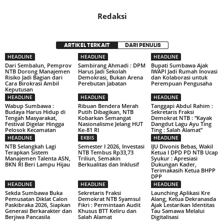
Redaksi
ARTIKEL TERKAIT
DARI PENULIS
HEADLINE
HEADLINE
HEADLINE
Dari Sembalun, Pemprov
Sambirang Ahmadi : DPM
Bupati Sumbawa Ajak
NTB Dorong Manajemen
Harus Jadi Sekolah
IWAPI Jadi Rumah Inovasi
Risiko Jadi Bagian dari
Demokrasi, Bukan Arena
dan Kolaborasi untuk
Cara Birokrasi Ambil
Perebutan Jabatan
Perempuan Pengusaha
Keputusan
HEADLINE
HEADLINE
HEADLINE
Wabup Sumbawa :
Ribuan Bendera Merah
Tanggapi Abdul Rahim :
Budaya Harus Hidup di
Putih Dibagikan, NTB
Sekretaris Fraksi
Tengah Masyarakat,
Kobarkan Semangat
Demokrat NTB : “Kayak
Festival Digelar Hingga
Nasionalisme Jelang HUT
Dangdut Lagu Ayu Ting
Pelosok Kecamatan
Ke-81 RI
Ting : Salah Alamat”
HEADLINE
EKBIS
HEADLINE
NTB Selangkah Lagi
Semester I 2026, Investasi
IJU Divonis Bebas, Wakil
Terapkan Sistem
NTB Tembus Rp33,73
Ketua I DPD PD NTB Ucap
Manajemen Talenta ASN,
Triliun, Semakin
Syukur : Apresiasi
BKN RI Beri Lampu Hijau
Berkualitas dan Inklusif
Dukungan Kader,
Terimakasih Ketua BHPP
DPP
HEADLINE
HEADLINE
HEADLINE
Sekda Sumbawa Buka
Sekretaris Fraksi
Launching Aplikasi Kre
Pemusatan Diklat Calon
Demokrat NTB Syamsul
Alang, Ketua Dekranasda
Paskibraka 2026, Siapkan
Fikri : Permintaan Audit
Ajak Lestarikan Identitas
Generasi Berkarakter dan
Khusus BTT Keliru dan
Tau Samawa Melalui
Berjiwa Pancasila
Salah Alamat
Digitalisasi