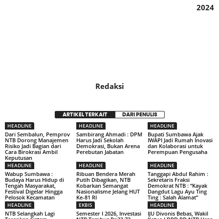
2024
Redaksi
ARTIKEL TERKAIT
DARI PENULIS
HEADLINE
HEADLINE
HEADLINE
Dari Sembalun, Pemprov
Sambirang Ahmadi : DPM
Bupati Sumbawa Ajak
NTB Dorong Manajemen
Harus Jadi Sekolah
IWAPI Jadi Rumah Inovasi
Risiko Jadi Bagian dari
Demokrasi, Bukan Arena
dan Kolaborasi untuk
Cara Birokrasi Ambil
Perebutan Jabatan
Perempuan Pengusaha
Keputusan
HEADLINE
HEADLINE
HEADLINE
Wabup Sumbawa :
Ribuan Bendera Merah
Tanggapi Abdul Rahim :
Budaya Harus Hidup di
Putih Dibagikan, NTB
Sekretaris Fraksi
Tengah Masyarakat,
Kobarkan Semangat
Demokrat NTB : “Kayak
Festival Digelar Hingga
Nasionalisme Jelang HUT
Dangdut Lagu Ayu Ting
Pelosok Kecamatan
Ke-81 RI
Ting : Salah Alamat”
HEADLINE
EKBIS
HEADLINE
NTB Selangkah Lagi
Semester I 2026, Investasi
IJU Divonis Bebas, Wakil