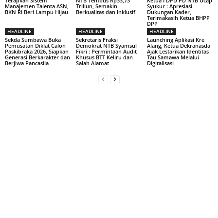
Terapkan Sistem
NTB Tembus Rp33,73
Ketua I DPD PD NTB Ucap
Manajemen Talenta ASN,
Triliun, Semakin
Syukur : Apresiasi
BKN RI Beri Lampu Hijau
Berkualitas dan Inklusif
Dukungan Kader,
Terimakasih Ketua BHPP
DPP
HEADLINE
HEADLINE
HEADLINE
Sekda Sumbawa Buka
Sekretaris Fraksi
Launching Aplikasi Kre
Pemusatan Diklat Calon
Demokrat NTB Syamsul
Alang, Ketua Dekranasda
Paskibraka 2026, Siapkan
Fikri : Permintaan Audit
Ajak Lestarikan Identitas
Generasi Berkarakter dan
Khusus BTT Keliru dan
Tau Samawa Melalui
Berjiwa Pancasila
Salah Alamat
Digitalisasi