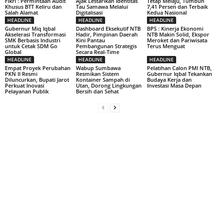
Fikri : Permintaan Audit
Ajak Lestarikan Identitas
Tetap Melaju, Tumbuh
Khusus BTT Keliru dan
Tau Samawa Melalui
7,41 Persen dan Terbaik
Salah Alamat
Digitalisasi
Kedua Nasional
HEADLINE
HEADLINE
HEADLINE
Gubernur Miq Iqbal
Dashboard Eksekutif NTB
BPS : Kinerja Ekonomi
Akselerasi Transformasi
Hadir, Pimpinan Daerah
NTB Makin Solid, Ekspor
SMK Berbasis Industri
Kini Pantau
Meroket dan Pariwisata
untuk Cetak SDM Go
Pembangunan Strategis
Terus Menguat
Global
Secara Real-Time
HEADLINE
HEADLINE
HEADLINE
Empat Proyek Perubahan
Wabup Sumbawa
Pelatihan Calon PMI NTB,
PKN II Resmi
Resmikan Sistem
Gubernur Iqbal Tekankan
Diluncurkan, Bupati Jarot
Kontainer Sampah di
Budaya Kerja dan
Perkuat Inovasi
Utan, Dorong Lingkungan
Investasi Masa Depan
Pelayanan Publik
Bersih dan Sehat