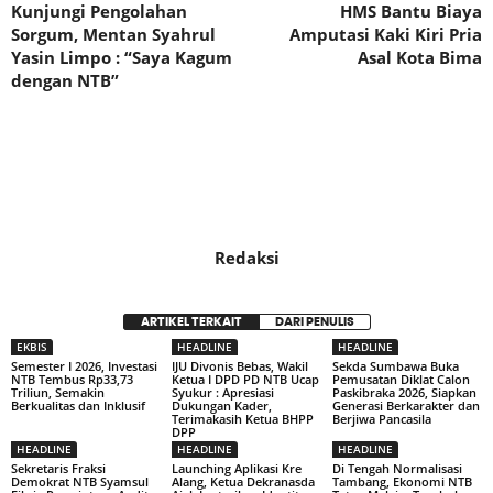
Kunjungi Pengolahan
HMS Bantu Biaya
Sorgum, Mentan Syahrul
Amputasi Kaki Kiri Pria
Yasin Limpo : “Saya Kagum
Asal Kota Bima
dengan NTB”
Redaksi
ARTIKEL TERKAIT
DARI PENULIS
EKBIS
HEADLINE
HEADLINE
Semester I 2026, Investasi
IJU Divonis Bebas, Wakil
Sekda Sumbawa Buka
NTB Tembus Rp33,73
Ketua I DPD PD NTB Ucap
Pemusatan Diklat Calon
Triliun, Semakin
Syukur : Apresiasi
Paskibraka 2026, Siapkan
Berkualitas dan Inklusif
Dukungan Kader,
Generasi Berkarakter dan
Terimakasih Ketua BHPP
Berjiwa Pancasila
DPP
HEADLINE
HEADLINE
HEADLINE
Sekretaris Fraksi
Launching Aplikasi Kre
Di Tengah Normalisasi
Demokrat NTB Syamsul
Alang, Ketua Dekranasda
Tambang, Ekonomi NTB