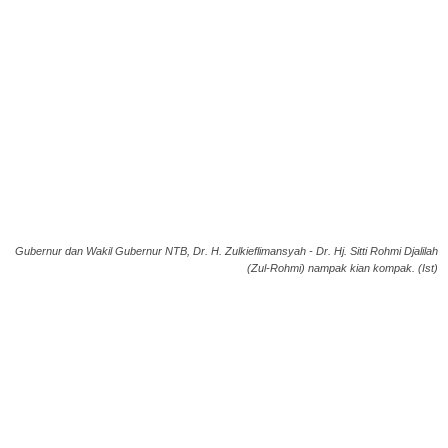
Gubernur dan Wakil Gubernur NTB, Dr. H. Zulkieflimansyah - Dr. Hj. Sitti Rohmi Djalilah
(Zul-Rohmi) nampak kian kompak. (Ist)