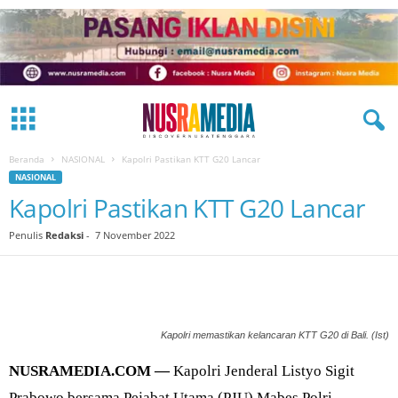
Beranda
NASIONAL
Kapolri Pastikan KTT G20 Lancar
NASIONAL
Kapolri Pastikan KTT G20 Lancar
Penulis
Redaksi
-
7 November 2022
Kapolri memastikan kelancaran KTT G20 di Bali. (Ist)
NUSRAMEDIA.COM —
Kapolri Jenderal Listyo Sigit
Prabowo bersama Pejabat Utama (PJU) Mabes Polri