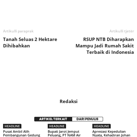
Bagikan
Artikulli paraprak
Artikulli tjetër
Tanah Seluas 2 Hektare
RSUP NTB Diharapkan
Dihibahkan
Mampu Jadi Rumah Sakit
Terbaik di Indonesia
Redaksi
ARTIKEL TERKAIT
DARI PENULIS
HEADLINE
HEADLINE
HEADLINE
Pusat Ambil Alih
Bupati Jarot Jemput
Apresiasi Kepedulian
Pembangunan Gedung
Peluang, PT NAM Air
Nyata, Kehadiran Johan