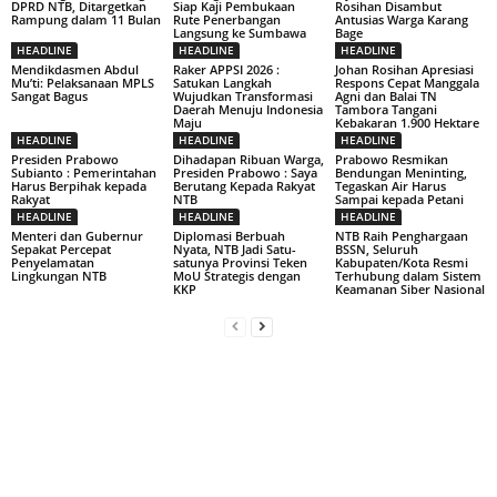
DPRD NTB, Ditargetkan
Siap Kaji Pembukaan
Rosihan Disambut
Rampung dalam 11 Bulan
Rute Penerbangan
Antusias Warga Karang
Langsung ke Sumbawa
Bage
HEADLINE
HEADLINE
HEADLINE
Mendikdasmen Abdul
Raker APPSI 2026 :
Johan Rosihan Apresiasi
Mu’ti: Pelaksanaan MPLS
Satukan Langkah
Respons Cepat Manggala
Sangat Bagus
Wujudkan Transformasi
Agni dan Balai TN
Daerah Menuju Indonesia
Tambora Tangani
Maju
Kebakaran 1.900 Hektare
HEADLINE
HEADLINE
HEADLINE
Presiden Prabowo
Dihadapan Ribuan Warga,
Prabowo Resmikan
Subianto : Pemerintahan
Presiden Prabowo : Saya
Bendungan Meninting,
Harus Berpihak kepada
Berutang Kepada Rakyat
Tegaskan Air Harus
Rakyat
NTB
Sampai kepada Petani
HEADLINE
HEADLINE
HEADLINE
Menteri dan Gubernur
Diplomasi Berbuah
NTB Raih Penghargaan
Sepakat Percepat
Nyata, NTB Jadi Satu-
BSSN, Seluruh
Penyelamatan
satunya Provinsi Teken
Kabupaten/Kota Resmi
Lingkungan NTB
MoU Strategis dengan
Terhubung dalam Sistem
KKP
Keamanan Siber Nasional