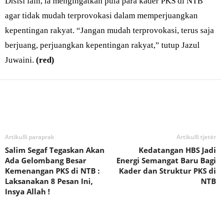
Disisi lain, ia mengingatkan pula para kader PKS di NTB
agar tidak mudah terprovokasi dalam memperjuangkan
kepentingan rakyat. “Jangan mudah terprovokasi, terus saja
berjuang, perjuangkan kepentingan rakyat,” tutup Jazul
Juwaini.
(red)
Bagikan
Artikulli paraprak
Artikulli tjetër
Salim Segaf Tegaskan Akan
Kedatangan HBS Jadi
Ada Gelombang Besar
Energi Semangat Baru Bagi
Kemenangan PKS di NTB :
Kader dan Struktur PKS di
Laksanakan 8 Pesan Ini,
NTB
Insya Allah !