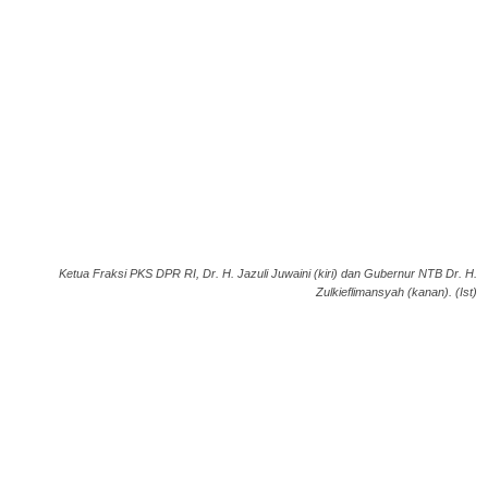
Ketua Fraksi PKS DPR RI, Dr. H. Jazuli Juwaini (kiri) dan Gubernur NTB Dr. H.
Zulkieflimansyah (kanan). (Ist)