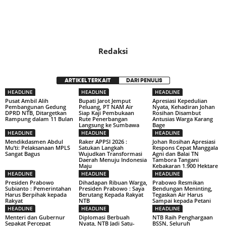
Redaksi
ARTIKEL TERKAIT
DARI PENULIS
HEADLINE
HEADLINE
HEADLINE
Pusat Ambil Alih
Bupati Jarot Jemput
Apresiasi Kepedulian
Pembangunan Gedung
Peluang, PT NAM Air
Nyata, Kehadiran Johan
DPRD NTB, Ditargetkan
Siap Kaji Pembukaan
Rosihan Disambut
Rampung dalam 11 Bulan
Rute Penerbangan
Antusias Warga Karang
Langsung ke Sumbawa
Bage
HEADLINE
HEADLINE
HEADLINE
Mendikdasmen Abdul
Raker APPSI 2026 :
Johan Rosihan Apresiasi
Mu’ti: Pelaksanaan MPLS
Satukan Langkah
Respons Cepat Manggala
Sangat Bagus
Wujudkan Transformasi
Agni dan Balai TN
Daerah Menuju Indonesia
Tambora Tangani
Maju
Kebakaran 1.900 Hektare
HEADLINE
HEADLINE
HEADLINE
Presiden Prabowo
Dihadapan Ribuan Warga,
Prabowo Resmikan
Subianto : Pemerintahan
Presiden Prabowo : Saya
Bendungan Meninting,
Harus Berpihak kepada
Berutang Kepada Rakyat
Tegaskan Air Harus
Rakyat
NTB
Sampai kepada Petani
HEADLINE
HEADLINE
HEADLINE
Menteri dan Gubernur
Diplomasi Berbuah
NTB Raih Penghargaan
Sepakat Percepat
Nyata, NTB Jadi Satu-
BSSN, Seluruh