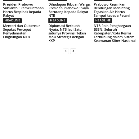
Presiden Prabowo
Dihadapan Ribuan Warga,
Prabowo Resmikan
Subianto : Pemerintahan
Presiden Prabowo : Saya
Bendungan Meninting,
Harus Berpihak kepada
Berutang Kepada Rakyat
Tegaskan Air Harus
Rakyat
NTB
Sampai kepada Petani
HEADLINE
HEADLINE
HEADLINE
Menteri dan Gubernur
Diplomasi Berbuah
NTB Raih Penghargaan
Sepakat Percepat
Nyata, NTB Jadi Satu-
BSSN, Seluruh
Penyelamatan
satunya Provinsi Teken
Kabupaten/Kota Resmi
Lingkungan NTB
MoU Strategis dengan
Terhubung dalam Sistem
KKP
Keamanan Siber Nasional