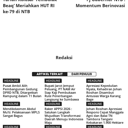
Beaq’ Meriahkan HUT RI
Momentum Berinovasi
ke-79 di NTB
Redaksi
ARTIKEL TERKAIT
DARI PENULIS
HEADLINE
HEADLINE
HEADLINE
Pusat Ambil Alih
Bupati Jarot Jemput
Apresiasi Kepedulian
Pembangunan Gedung
Peluang, PT NAM Air
Nyata, Kehadiran Johan
DPRD NTB, Ditargetkan
Siap Kaji Pembukaan
Rosihan Disambut
Rampung dalam 11 Bulan
Rute Penerbangan
Antusias Warga Karang
Langsung ke Sumbawa
Bage
HEADLINE
HEADLINE
HEADLINE
Mendikdasmen Abdul
Raker APPSI 2026 :
Johan Rosihan Apresiasi
Mu’ti: Pelaksanaan MPLS
Satukan Langkah
Respons Cepat Manggala
Sangat Bagus
Wujudkan Transformasi
Agni dan Balai TN
Daerah Menuju Indonesia
Tambora Tangani
Maju
Kebakaran 1.900 Hektare
HEADLINE
HEADLINE
HEADLINE