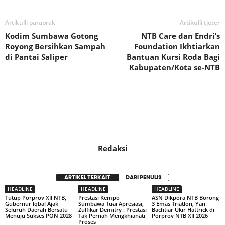
Artikulli paraprak
Artikulli tjetër
Kodim Sumbawa Gotong
NTB Care dan Endri’s
Royong Bersihkan Sampah
Foundation Ikhtiarkan
di Pantai Saliper
Bantuan Kursi Roda Bagi
Kabupaten/Kota se-NTB
Redaksi
ARTIKEL TERKAIT
DARI PENULIS
HEADLINE
HEADLINE
HEADLINE
Tutup Porprov XII NTB,
Prestasi Kempo
ASN Dikpora NTB Borong
Gubernur Iqbal Ajak
Sumbawa Tuai Apresiasi,
3 Emas Triatlon, Yan
Seluruh Daerah Bersatu
Zulfikar Demitry : Prestasi
Bachtiar Ukir Hattrick di
Menuju Sukses PON 2028
Tak Pernah Mengkhianati
Porprov NTB XII 2026
Proses