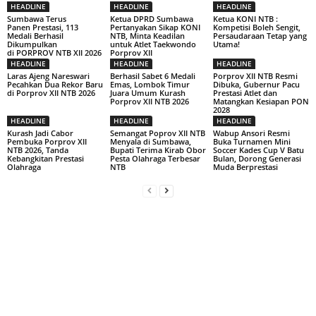
HEADLINE
HEADLINE
HEADLINE
Sumbawa Terus
Ketua DPRD Sumbawa
Ketua KONI NTB :
Panen Prestasi, 113
Pertanyakan Sikap KONI
Kompetisi Boleh Sengit,
Medali Berhasil
NTB, Minta Keadilan
Persaudaraan Tetap yang
Dikumpulkan
untuk Atlet Taekwondo
Utama!
di PORPROV NTB XII 2026
Porprov XII
HEADLINE
HEADLINE
HEADLINE
Laras Ajeng Nareswari
Berhasil Sabet 6 Medali
Porprov XII NTB Resmi
Pecahkan Dua Rekor Baru
Emas, Lombok Timur
Dibuka, Gubernur Pacu
di Porprov XII NTB 2026
Juara Umum Kurash
Prestasi Atlet dan
Porprov XII NTB 2026
Matangkan Kesiapan PON
2028
HEADLINE
HEADLINE
HEADLINE
Kurash Jadi Cabor
Semangat Poprov XII NTB
Wabup Ansori Resmi
Pembuka Porprov XII
Menyala di Sumbawa,
Buka Turnamen Mini
NTB 2026, Tanda
Bupati Terima Kirab Obor
Soccer Kades Cup V Batu
Kebangkitan Prestasi
Pesta Olahraga Terbesar
Bulan, Dorong Generasi
Olahraga
NTB
Muda Berprestasi