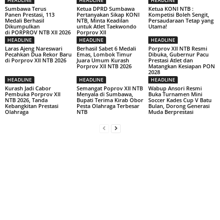
Sumbawa Terus
Ketua DPRD Sumbawa
Ketua KONI NTB :
Panen Prestasi, 113
Pertanyakan Sikap KONI
Kompetisi Boleh Sengit,
Medali Berhasil
NTB, Minta Keadilan
Persaudaraan Tetap yang
Dikumpulkan
untuk Atlet Taekwondo
Utama!
di PORPROV NTB XII 2026
Porprov XII
HEADLINE
HEADLINE
HEADLINE
Laras Ajeng Nareswari
Berhasil Sabet 6 Medali
Porprov XII NTB Resmi
Pecahkan Dua Rekor Baru
Emas, Lombok Timur
Dibuka, Gubernur Pacu
di Porprov XII NTB 2026
Juara Umum Kurash
Prestasi Atlet dan
Porprov XII NTB 2026
Matangkan Kesiapan PON
2028
HEADLINE
HEADLINE
HEADLINE
Kurash Jadi Cabor
Semangat Poprov XII NTB
Wabup Ansori Resmi
Pembuka Porprov XII
Menyala di Sumbawa,
Buka Turnamen Mini
NTB 2026, Tanda
Bupati Terima Kirab Obor
Soccer Kades Cup V Batu
Kebangkitan Prestasi
Pesta Olahraga Terbesar
Bulan, Dorong Generasi
Olahraga
NTB
Muda Berprestasi