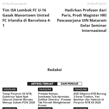
Artikulli paraprak
Artikulli tjetër
Tim ISA Lombok FC U-16
Hadirkan Profesor dari
Gasak Manortown United
Paris, Prodi Magister HKI
FC Irlandia di Barcelona 4-
Pascasarjana UIN Mataram
1
Gelar Seminar
Internasional
Redaksi
ARTIKEL TERKAIT
DARI PENULIS
HEADLINE
HEADLINE
HEADLINE
Tutup Porprov XII NTB,
Prestasi Kempo
ASN Dikpora NTB Borong
Gubernur Iqbal Ajak
Sumbawa Tuai Apresiasi,
3 Emas Triatlon, Yan
Seluruh Daerah Bersatu
Zulfikar Demitry : Prestasi
Bachtiar Ukir Hattrick di
Menuju Sukses PON 2028
Tak Pernah Mengkhianati
Porprov NTB XII 2026
Proses
HEADLINE
HEADLINE
HEADLINE