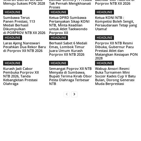
Menuju Sukses PON 2028
Tak Pernah Mengkhianati
Porprov NTB XII 2026
Proses
HEADLINE
HEADLINE
HEADLINE
Sumbawa Terus
Ketua DPRD Sumbawa
Ketua KONI NTB :
Panen Prestasi, 113
Pertanyakan Sikap KONI
Kompetisi Boleh Sengit,
Medali Berhasil
NTB, Minta Keadilan
Persaudaraan Tetap yang
Dikumpulkan
untuk Atlet Taekwondo
Utama!
di PORPROV NTB XII 2026
Porprov XII
HEADLINE
HEADLINE
HEADLINE
Laras Ajeng Nareswari
Berhasil Sabet 6 Medali
Porprov XII NTB Resmi
Pecahkan Dua Rekor Baru
Emas, Lombok Timur
Dibuka, Gubernur Pacu
di Porprov XII NTB 2026
Juara Umum Kurash
Prestasi Atlet dan
Porprov XII NTB 2026
Matangkan Kesiapan PON
2028
HEADLINE
HEADLINE
HEADLINE
Kurash Jadi Cabor
Semangat Poprov XII NTB
Wabup Ansori Resmi
Pembuka Porprov XII
Menyala di Sumbawa,
Buka Turnamen Mini
NTB 2026, Tanda
Bupati Terima Kirab Obor
Soccer Kades Cup V Batu
Kebangkitan Prestasi
Pesta Olahraga Terbesar
Bulan, Dorong Generasi
Olahraga
NTB
Muda Berprestasi