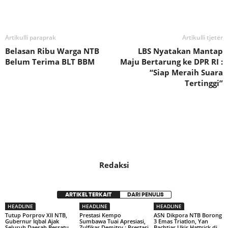
Bagikan
Artikulli paraprak
Artikulli tjetër
Belasan Ribu Warga NTB
LBS Nyatakan Mantap
Belum Terima BLT BBM
Maju Bertarung ke DPR RI :
“Siap Meraih Suara
Tertinggi”
Redaksi
ARTIKEL TERKAIT
DARI PENULIS
HEADLINE
HEADLINE
HEADLINE
Tutup Porprov XII NTB,
Prestasi Kempo
ASN Dikpora NTB Borong
Gubernur Iqbal Ajak
Sumbawa Tuai Apresiasi,
3 Emas Triatlon, Yan
Seluruh Daerah Bersatu
Zulfikar Demitry : Prestasi
Bachtiar Ukir Hattrick di