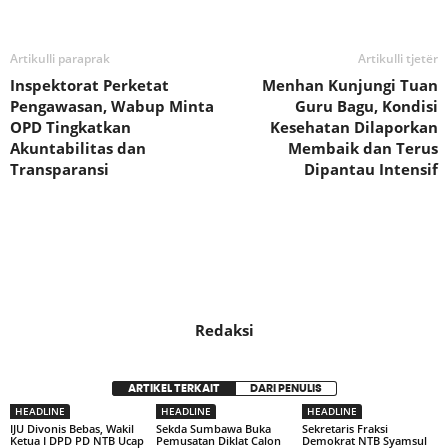
Artikulli paraprak
Artikulli tjetër
Inspektorat Perketat
Menhan Kunjungi Tuan
Pengawasan, Wabup Minta
Guru Bagu, Kondisi
OPD Tingkatkan
Kesehatan Dilaporkan
Akuntabilitas dan
Membaik dan Terus
Transparansi
Dipantau Intensif
Redaksi
ARTIKEL TERKAIT
DARI PENULIS
HEADLINE
HEADLINE
HEADLINE
IJU Divonis Bebas, Wakil
Sekda Sumbawa Buka
Sekretaris Fraksi
Ketua I DPD PD NTB Ucap
Pemusatan Diklat Calon
Demokrat NTB Syamsul