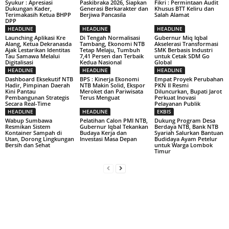
Syukur : Apresiasi
Paskibraka 2026, Siapkan
Fikri : Permintaan Audit
Dukungan Kader,
Generasi Berkarakter dan
Khusus BTT Keliru dan
Terimakasih Ketua BHPP
Berjiwa Pancasila
Salah Alamat
DPP
HEADLINE
HEADLINE
HEADLINE
Launching Aplikasi Kre
Di Tengah Normalisasi
Gubernur Miq Iqbal
Alang, Ketua Dekranasda
Tambang, Ekonomi NTB
Akselerasi Transformasi
Ajak Lestarikan Identitas
Tetap Melaju, Tumbuh
SMK Berbasis Industri
Tau Samawa Melalui
7,41 Persen dan Terbaik
untuk Cetak SDM Go
Digitalisasi
Kedua Nasional
Global
HEADLINE
HEADLINE
HEADLINE
Dashboard Eksekutif NTB
BPS : Kinerja Ekonomi
Empat Proyek Perubahan
Hadir, Pimpinan Daerah
NTB Makin Solid, Ekspor
PKN II Resmi
Kini Pantau
Meroket dan Pariwisata
Diluncurkan, Bupati Jarot
Pembangunan Strategis
Terus Menguat
Perkuat Inovasi
Secara Real-Time
Pelayanan Publik
HEADLINE
HEADLINE
EKBIS
Wabup Sumbawa
Pelatihan Calon PMI NTB,
Dukung Program Desa
Resmikan Sistem
Gubernur Iqbal Tekankan
Berdaya NTB, Bank NTB
Kontainer Sampah di
Budaya Kerja dan
Syariah Salurkan Bantuan
Utan, Dorong Lingkungan
Investasi Masa Depan
Budidaya Ayam Petelur
Bersih dan Sehat
untuk Warga Lombok
Timur