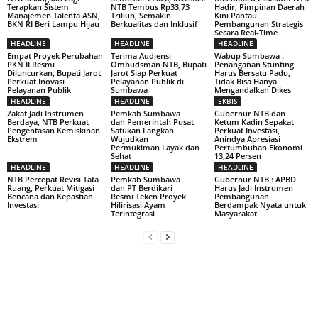
Terapkan Sistem
NTB Tembus Rp33,73
Hadir, Pimpinan Daerah
Manajemen Talenta ASN,
Triliun, Semakin
Kini Pantau
BKN RI Beri Lampu Hijau
Berkualitas dan Inklusif
Pembangunan Strategis
Secara Real-Time
HEADLINE
HEADLINE
HEADLINE
Empat Proyek Perubahan
Terima Audiensi
Wabup Sumbawa :
PKN II Resmi
Ombudsman NTB, Bupati
Penanganan Stunting
Diluncurkan, Bupati Jarot
Jarot Siap Perkuat
Harus Bersatu Padu,
Perkuat Inovasi
Pelayanan Publik di
Tidak Bisa Hanya
Pelayanan Publik
Sumbawa
Mengandalkan Dikes
HEADLINE
HEADLINE
EKBIS
Zakat Jadi Instrumen
Pemkab Sumbawa
Gubernur NTB dan
Berdaya, NTB Perkuat
dan Pemerintah Pusat
Ketum Kadin Sepakat
Pengentasan Kemiskinan
Satukan Langkah
Perkuat Investasi,
Ekstrem
Wujudkan
Anindya Apresiasi
Permukiman Layak dan
Pertumbuhan Ekonomi
Sehat
13,24 Persen
HEADLINE
HEADLINE
HEADLINE
NTB Percepat Revisi Tata
Pemkab Sumbawa
Gubernur NTB : APBD
Ruang, Perkuat Mitigasi
dan PT Berdikari
Harus Jadi Instrumen
Bencana dan Kepastian
Resmi Teken Proyek
Pembangunan
Investasi
Hilirisasi Ayam
Berdampak Nyata untuk
Terintegrasi
Masyarakat