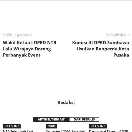
Bagikan
Artikulli paraprak
Artikulli tjetër
Wakil Ketua I DPRD NTB
Komisi III DPRD Sumbawa
Lalu Wirajaya Dorong
Usulkan Ranperda Kota
Perbanyak Event
Pusaka
Redaksi
ARTIKEL TERKAIT
DARI PENULIS
HEADLINE
EKBIS
HEADLINE
NTB Selangkah Lagi
Semester I 2026, Investasi
Dashboard Eksekutif NTB