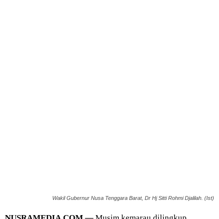
Wakil Gubernur Nusa Tenggara Barat, Dr Hj Sitti Rohmi Djalilah. (Ist)
NUSRAMEDIA.COM —
Musim kemarau dilingkup