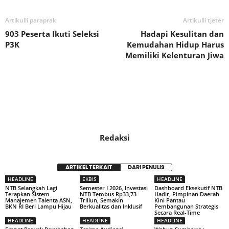
Artikulli paraprak
Artikulli tjetër
903 Peserta Ikuti Seleksi
Hadapi Kesulitan dan
P3K
Kemudahan Hidup Harus
Memiliki Kelenturan Jiwa
Redaksi
ARTIKEL TERKAIT
DARI PENULIS
HEADLINE
EKBIS
HEADLINE
NTB Selangkah Lagi
Semester I 2026, Investasi
Dashboard Eksekutif NTB
Terapkan Sistem
NTB Tembus Rp33,73
Hadir, Pimpinan Daerah
Manajemen Talenta ASN,
Triliun, Semakin
Kini Pantau
BKN RI Beri Lampu Hijau
Berkualitas dan Inklusif
Pembangunan Strategis
Secara Real-Time
HEADLINE
HEADLINE
HEADLINE