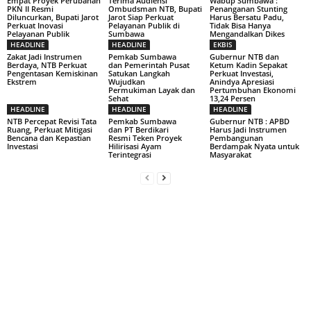
Empat Proyek Perubahan
Terima Audiensi
Wabup Sumbawa :
PKN II Resmi
Ombudsman NTB, Bupati
Penanganan Stunting
Diluncurkan, Bupati Jarot
Jarot Siap Perkuat
Harus Bersatu Padu,
Perkuat Inovasi
Pelayanan Publik di
Tidak Bisa Hanya
Pelayanan Publik
Sumbawa
Mengandalkan Dikes
HEADLINE
HEADLINE
EKBIS
Zakat Jadi Instrumen
Pemkab Sumbawa
Gubernur NTB dan
Berdaya, NTB Perkuat
dan Pemerintah Pusat
Ketum Kadin Sepakat
Pengentasan Kemiskinan
Satukan Langkah
Perkuat Investasi,
Ekstrem
Wujudkan
Anindya Apresiasi
Permukiman Layak dan
Pertumbuhan Ekonomi
Sehat
13,24 Persen
HEADLINE
HEADLINE
HEADLINE
NTB Percepat Revisi Tata
Pemkab Sumbawa
Gubernur NTB : APBD
Ruang, Perkuat Mitigasi
dan PT Berdikari
Harus Jadi Instrumen
Bencana dan Kepastian
Resmi Teken Proyek
Pembangunan
Investasi
Hilirisasi Ayam
Berdampak Nyata untuk
Terintegrasi
Masyarakat