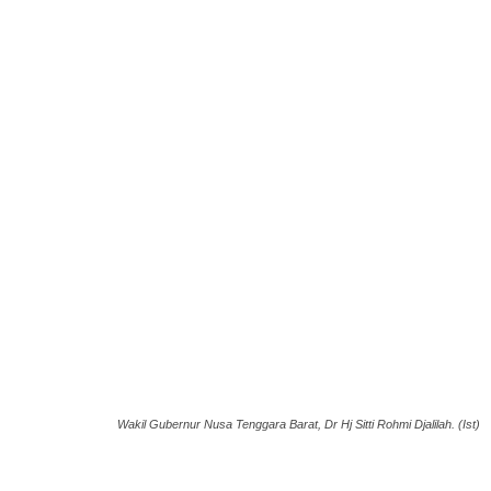
Wakil Gubernur Nusa Tenggara Barat, Dr Hj Sitti Rohmi Djalilah. (Ist)