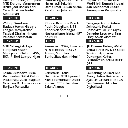
NTB Dorong Manajemen
Harus Jadi Sekolah
IWAPI Jadi Rumah Inovasi
Risiko Jadi Bagian dari
Demokrasi, Bukan Arena
dan Kolaborasi untuk
Cara Birokrasi Ambil
Perebutan Jabatan
Perempuan Pengusaha
Keputusan
HEADLINE
HEADLINE
HEADLINE
Wabup Sumbawa :
Ribuan Bendera Merah
Tanggapi Abdul Rahim :
Budaya Harus Hidup di
Putih Dibagikan, NTB
Sekretaris Fraksi
Tengah Masyarakat,
Kobarkan Semangat
Demokrat NTB : “Kayak
Festival Digelar Hingga
Nasionalisme Jelang HUT
Dangdut Lagu Ayu Ting
Pelosok Kecamatan
Ke-81 RI
Ting : Salah Alamat”
HEADLINE
EKBIS
HEADLINE
NTB Selangkah Lagi
Semester I 2026, Investasi
IJU Divonis Bebas, Wakil
Terapkan Sistem
NTB Tembus Rp33,73
Ketua I DPD PD NTB Ucap
Manajemen Talenta ASN,
Triliun, Semakin
Syukur : Apresiasi
BKN RI Beri Lampu Hijau
Berkualitas dan Inklusif
Dukungan Kader,
Terimakasih Ketua BHPP
DPP
HEADLINE
HEADLINE
HEADLINE
Sekda Sumbawa Buka
Sekretaris Fraksi
Launching Aplikasi Kre
Pemusatan Diklat Calon
Demokrat NTB Syamsul
Alang, Ketua Dekranasda
Paskibraka 2026, Siapkan
Fikri : Permintaan Audit
Ajak Lestarikan Identitas
Generasi Berkarakter dan
Khusus BTT Keliru dan
Tau Samawa Melalui
Berjiwa Pancasila
Salah Alamat
Digitalisasi