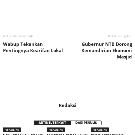
Bagikan
Artikulli paraprak
Artikulli tjetër
Wabup Tekankan
Gubernur NTB Dorong
Pentingnya Kearifan Lokal
Kemandirian Ekonomi
Masjid
Redaksi
ARTIKEL TERKAIT
DARI PENULIS
HEADLINE
HEADLINE
HEADLINE
Dari Sembalun, Pemprov
Sambirang Ahmadi : DPM
Bupati Sumbawa Ajak