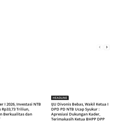
HEADLINE
r I 2026, Investasi NTB
IJU Divonis Bebas, Wakil Ketua I
Rp33,73 Triliun,
DPD PD NTB Ucap Syukur :
n Berkualitas dan
Apresiasi Dukungan Kader,
f
Terimakasih Ketua BHPP DPP