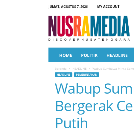
JUMAT, AGUSTUS 7, 2026
MY ACCOUNT
N
u
s
r
a
M
e
HOME
POLITIK
HEADLINE
d
i
Beranda
HEADLINE
Wabup Sumbawa Minta Semua
a
HEADLINE
PEMERINTAHAN
Wabup Sum
Bergerak Ce
Putih