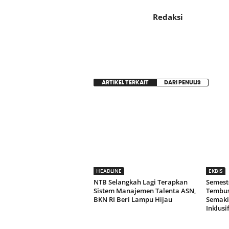
Redaksi
ARTIKEL TERKAIT
DARI PENULIS
HEADLINE
EKBIS
NTB Selangkah Lagi Terapkan
Semeste
Sistem Manajemen Talenta ASN,
Tembus 
BKN RI Beri Lampu Hijau
Semaki
Inklusi