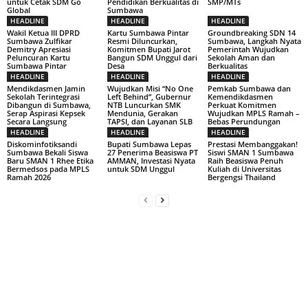
untuk Cetak SDM Go
Pendidikan Berkualitas di
SMP/MTs
Global
Sumbawa
HEADLINE
HEADLINE
HEADLINE
Wakil Ketua III DPRD
Kartu Sumbawa Pintar
Groundbreaking SDN 14
Sumbawa Zulfikar
Resmi Diluncurkan,
Sumbawa, Langkah Nyata
Demitry Apresiasi
Komitmen Bupati Jarot
Pemerintah Wujudkan
Peluncuran Kartu
Bangun SDM Unggul dari
Sekolah Aman dan
Sumbawa Pintar
Desa
Berkualitas
HEADLINE
HEADLINE
HEADLINE
Mendikdasmen Jamin
Wujudkan Misi “No One
Pemkab Sumbawa dan
Sekolah Terintegrasi
Left Behind”, Gubernur
Kemendikdasmen
Dibangun di Sumbawa,
NTB Luncurkan SMK
Perkuat Komitmen
Serap Aspirasi Kepsek
Mendunia, Gerakan
Wujudkan MPLS Ramah –
Secara Langsung
TAPSI, dan Layanan SLB
Bebas Perundungan
HEADLINE
HEADLINE
HEADLINE
Diskominfotiksandi
Bupati Sumbawa Lepas
Prestasi Membanggakan!
Sumbawa Bekali Siswa
27 Penerima Beasiswa PT
Siswi SMAN 1 Sumbawa
Baru SMAN 1 Rhee Etika
AMMAN, Investasi Nyata
Raih Beasiswa Penuh
Bermedsos pada MPLS
untuk SDM Unggul
Kuliah di Universitas
Ramah 2026
Bergengsi Thailand