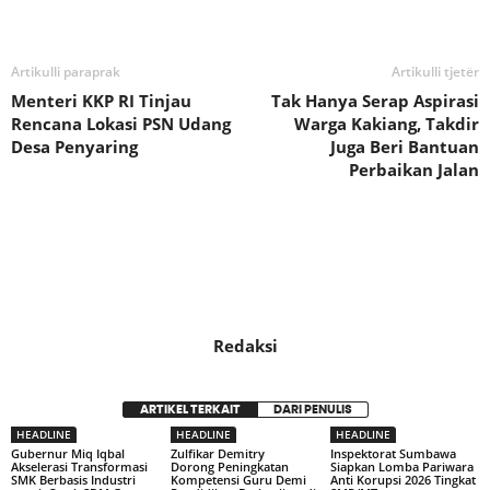
Bagikan
Artikulli paraprak
Artikulli tjetër
Menteri KKP RI Tinjau
Tak Hanya Serap Aspirasi
Rencana Lokasi PSN Udang
Warga Kakiang, Takdir
Desa Penyaring
Juga Beri Bantuan
Perbaikan Jalan
Redaksi
ARTIKEL TERKAIT
DARI PENULIS
HEADLINE
HEADLINE
HEADLINE
Gubernur Miq Iqbal
Zulfikar Demitry
Inspektorat Sumbawa
Akselerasi Transformasi
Dorong Peningkatan
Siapkan Lomba Pariwara
SMK Berbasis Industri
Kompetensi Guru Demi
Anti Korupsi 2026 Tingkat