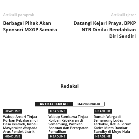
Artikulli paraprak
Artikulli tjetër
Berbagai Pihak Akan
Datangi Kejari Praya, BPKP
Sponsori MXGP Samota
NTB Dinilai Rendahkan
Diri Sendiri
Redaksi
ARTIKEL TERKAIT
DARI PENULIS
HEADLINE
HEADLINE
HEADLINE
Wabup Ansori Tinjau
Wabup Sumbawa Tinjau
Rumah Warga di
Korban Kebakaran di
Korban Kebakaran di
Semamung Ludes
Desa Kerekeh, Imbau
Semamung, Pastikan
Terbakar, Ketua Forum
Masyarakat Waspada
Bantuan dan Percepatan
Kades Minta Damkar
Arus Pendek Listrik
Pemulihan
Standby di Moyo Hulu
HEADLINE
HEADLINE
HEADLINE