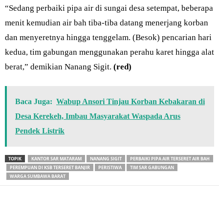
“Sedang perbaiki pipa air di sungai desa setempat, beberapa
menit kemudian air bah tiba-tiba datang menerjang korban
dan menyeretnya hingga tenggelam. (Besok) pencarian hari
kedua, tim gabungan menggunakan perahu karet hingga alat
berat,” demikian Nanang Sigit.
(red)
Baca Juga:
Wabup Ansori Tinjau Korban Kebakaran di
Desa Kerekeh, Imbau Masyarakat Waspada Arus
Pendek Listrik
TOPIK
KANTOR SAR MATARAM
NANANG SIGIT
PERBAIKI PIPA AIR TERSERET AIR BAH
PEREMPUAN DI KSB TERSERET BANJIR
PERISTIWA
TIM SAR GABUNGAN
WARGA SUMBAWA BARAT
Bagikan