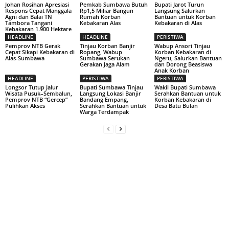
Johan Rosihan Apresiasi
Pemkab Sumbawa Butuh
Bupati Jarot Turun
Respons Cepat Manggala
Rp1,5 Miliar Bangun
Langsung Salurkan
Agni dan Balai TN
Rumah Korban
Bantuan untuk Korban
Tambora Tangani
Kebakaran Alas
Kebakaran di Alas
Kebakaran 1.900 Hektare
HEADLINE
HEADLINE
PERISTIWA
Pemprov NTB Gerak
Tinjau Korban Banjir
Wabup Ansori Tinjau
Cepat Sikapi Kebakaran di
Ropang, Wabup
Korban Kebakaran di
Alas-Sumbawa
Sumbawa Serukan
Ngeru, Salurkan Bantuan
Gerakan Jaga Alam
dan Dorong Beasiswa
Anak Korban
HEADLINE
PERISTIWA
PERISTIWA
Longsor Tutup Jalur
Bupati Sumbawa Tinjau
Wakil Bupati Sumbawa
Wisata Pusuk–Sembalun,
Langsung Lokasi Banjir
Serahkan Bantuan untuk
Pemprov NTB “Gercep”
Bandang Empang,
Korban Kebakaran di
Pulihkan Akses
Serahkan Bantuan untuk
Desa Batu Bulan
Warga Terdampak