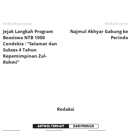
Bagikan
Artikulli paraprak
Artikulli tjetër
Jejak Langkah Program
Najmul Akhyar Gabung ke
Beasiswa NTB 1000
Perindo
Cendekia : “Selamat dan
Sukses 4 Tahun
Kepemimpinan Zul-
Rohmi”
Redaksi
ARTIKEL TERKAIT
DARI PENULIS