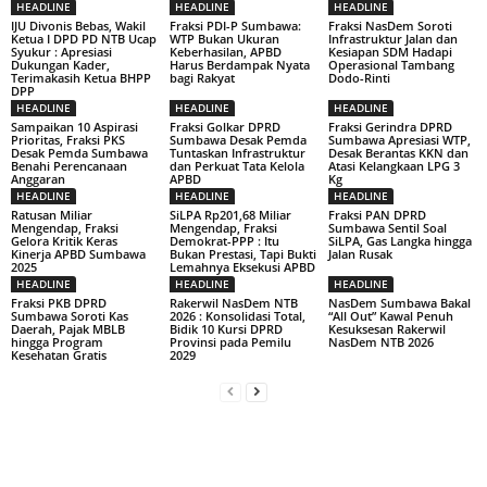
HEADLINE
HEADLINE
HEADLINE
IJU Divonis Bebas, Wakil
Fraksi PDI-P Sumbawa:
Fraksi NasDem Soroti
Ketua I DPD PD NTB Ucap
WTP Bukan Ukuran
Infrastruktur Jalan dan
Syukur : Apresiasi
Keberhasilan, APBD
Kesiapan SDM Hadapi
Dukungan Kader,
Harus Berdampak Nyata
Operasional Tambang
Terimakasih Ketua BHPP
bagi Rakyat
Dodo-Rinti
DPP
HEADLINE
HEADLINE
HEADLINE
Sampaikan 10 Aspirasi
Fraksi Golkar DPRD
Fraksi Gerindra DPRD
Prioritas, Fraksi PKS
Sumbawa Desak Pemda
Sumbawa Apresiasi WTP,
Desak Pemda Sumbawa
Tuntaskan Infrastruktur
Desak Berantas KKN dan
Benahi Perencanaan
dan Perkuat Tata Kelola
Atasi Kelangkaan LPG 3
Anggaran
APBD
Kg
HEADLINE
HEADLINE
HEADLINE
Ratusan Miliar
SiLPA Rp201,68 Miliar
Fraksi PAN DPRD
Mengendap, Fraksi
Mengendap, Fraksi
Sumbawa Sentil Soal
Gelora Kritik Keras
Demokrat-PPP : Itu
SiLPA, Gas Langka hingga
Kinerja APBD Sumbawa
Bukan Prestasi, Tapi Bukti
Jalan Rusak
2025
Lemahnya Eksekusi APBD
HEADLINE
HEADLINE
HEADLINE
Fraksi PKB DPRD
Rakerwil NasDem NTB
NasDem Sumbawa Bakal
Sumbawa Soroti Kas
2026 : Konsolidasi Total,
“All Out” Kawal Penuh
Daerah, Pajak MBLB
Bidik 10 Kursi DPRD
Kesuksesan Rakerwil
hingga Program
Provinsi pada Pemilu
NasDem NTB 2026
Kesehatan Gratis
2029