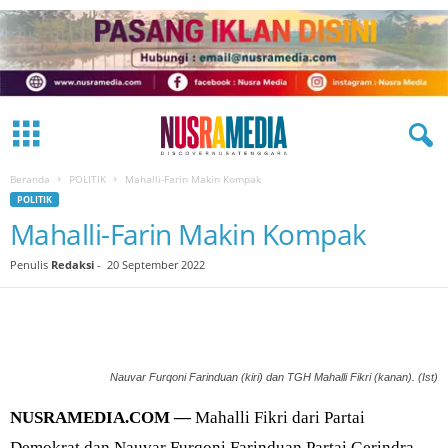
Beranda
POLITIK
Mahalli-Farin Makin Kompak
POLITIK
Mahalli-Farin Makin Kompak
Penulis
Redaksi
-
20 September 2022
Nauvar Furqoni Farinduan (kiri) dan TGH Mahalli Fikri (kanan). (Ist)
NUSRAMEDIA.COM —
Mahalli Fikri dari Partai
Demokrat dan Nauvar Furqoni Farinduan Partai Gerindra