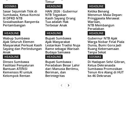
Timur
SOSMAS
HEADLINE
HEADLINE
Sasar Sejumlah Titik di
HAN 2026 : Gubernur
Ketika Benang
Sumbawa, Ketua Komisi
NTB Tegaskan
Menenun Masa Depan:
III DPRD NTB
Kasih Sayang Orang
Pringgasela Merawat
Sosialisasikan Ranperda
Tua adalah Hak
Warisan,
Pertambangan
Terbesar Anak
NTB Membangun
Peradaban
HEADLINE
HEADLINE
HEADLINE
Wabup Sumbawa
Bupati Sumbawa
Gubernur NTB Ajak
Ajak Seluruh Elemen
Ajak Masyarakat
Warga Nobar Final Piala
Masyarakat Perkuat Kasih
Lestarikan Tradisi Nuja
Dunia, Bumi Gora Jadi
Sayang dan Perlindungan
Rame sebagai Warisan
Ruang Kebersamaan
Anak
Budaya Samawa
Tanpa Sekat
HEADLINE
HEADLINE
SOSMAS
Dinsos Sumbawa
Bupati Sumbawa :
Di Hadapan Selvi Gibran,
Fasilitasi Penyaluran
Peradaban Besar Lahir
Ketua Dekranasda
Bantuan ATENSI
dari Manusia Berilmu,
Sumbawa Promosikan
Kemensos RI untuk
Beriman, dan
Tenun Kre Alang di HUT
Kelompok Rentan
Berintegritas
ke-46 Dekranas