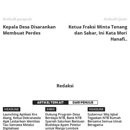
Bagikan
Artikulli paraprak
Artikulli tjetër
Kepala Desa Disarankan
Ketua Fraksi Minta Tenang
Membuat Perdes
dan Sabar, Ini Kata Mori
Hanafi..
Redaksi
ARTIKEL TERKAIT
DARI PENULIS
HEADLINE
EKBIS
HEADLINE
Launching Aplikasi Kre
Dukung Program Desa
Gubernur Miq Iqbal
Alang, Ketua Dekranasda
Berdaya NTB, Bank NTB
Tegaskan NTB Rumah
Ajak Lestarikan Identitas
Syariah Salurkan Bantuan
Bersama Semua Umat
Tau Samawa Melalui
Budidaya Ayam Petelur
Beragama
Digitalisasi
untuk Warga Lombok