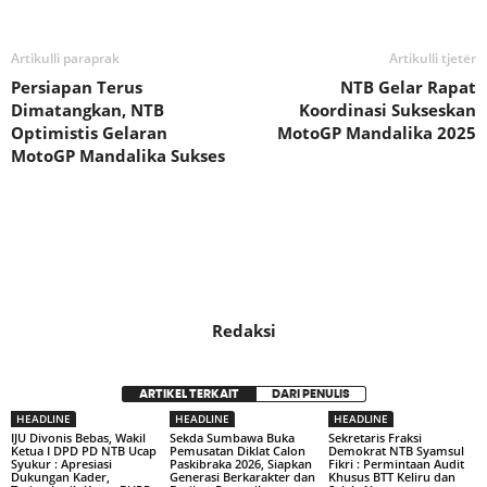
Artikulli paraprak
Artikulli tjetër
Persiapan Terus
NTB Gelar Rapat
Dimatangkan, NTB
Koordinasi Sukseskan
Optimistis Gelaran
MotoGP Mandalika 2025
MotoGP Mandalika Sukses
Redaksi
ARTIKEL TERKAIT
DARI PENULIS
HEADLINE
HEADLINE
HEADLINE
IJU Divonis Bebas, Wakil
Sekda Sumbawa Buka
Sekretaris Fraksi
Ketua I DPD PD NTB Ucap
Pemusatan Diklat Calon
Demokrat NTB Syamsul
Syukur : Apresiasi
Paskibraka 2026, Siapkan
Fikri : Permintaan Audit
Dukungan Kader,
Generasi Berkarakter dan
Khusus BTT Keliru dan