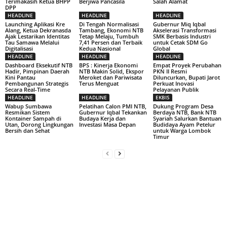
Terimakasih Ketua BHPP
Berjiwa Pancasila
Salah Alamat
DPP
HEADLINE
HEADLINE
HEADLINE
Launching Aplikasi Kre
Di Tengah Normalisasi
Gubernur Miq Iqbal
Alang, Ketua Dekranasda
Tambang, Ekonomi NTB
Akselerasi Transformasi
Ajak Lestarikan Identitas
Tetap Melaju, Tumbuh
SMK Berbasis Industri
Tau Samawa Melalui
7,41 Persen dan Terbaik
untuk Cetak SDM Go
Digitalisasi
Kedua Nasional
Global
HEADLINE
HEADLINE
HEADLINE
Dashboard Eksekutif NTB
BPS : Kinerja Ekonomi
Empat Proyek Perubahan
Hadir, Pimpinan Daerah
NTB Makin Solid, Ekspor
PKN II Resmi
Kini Pantau
Meroket dan Pariwisata
Diluncurkan, Bupati Jarot
Pembangunan Strategis
Terus Menguat
Perkuat Inovasi
Secara Real-Time
Pelayanan Publik
HEADLINE
HEADLINE
EKBIS
Wabup Sumbawa
Pelatihan Calon PMI NTB,
Dukung Program Desa
Resmikan Sistem
Gubernur Iqbal Tekankan
Berdaya NTB, Bank NTB
Kontainer Sampah di
Budaya Kerja dan
Syariah Salurkan Bantuan
Utan, Dorong Lingkungan
Investasi Masa Depan
Budidaya Ayam Petelur
Bersih dan Sehat
untuk Warga Lombok
Timur