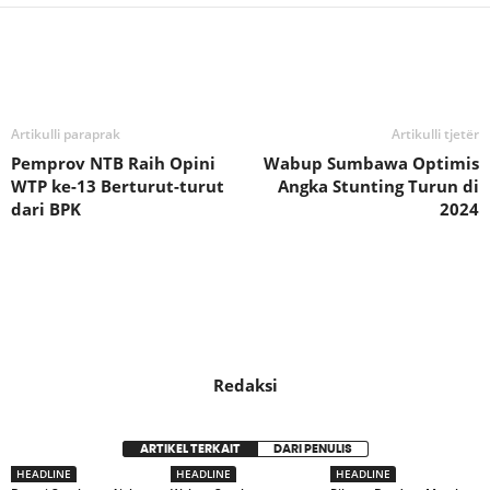
Bagikan
Artikulli paraprak
Artikulli tjetër
Pemprov NTB Raih Opini
Wabup Sumbawa Optimis
WTP ke-13 Berturut-turut
Angka Stunting Turun di
dari BPK
2024
Redaksi
ARTIKEL TERKAIT
DARI PENULIS
HEADLINE
HEADLINE
HEADLINE