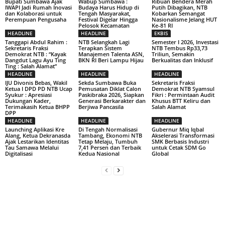
Bupati Sumbawa Ajak
Wabup Sumbawa :
Ribuan Bendera Merah
IWAPI Jadi Rumah Inovasi
Budaya Harus Hidup di
Putih Dibagikan, NTB
dan Kolaborasi untuk
Tengah Masyarakat,
Kobarkan Semangat
Perempuan Pengusaha
Festival Digelar Hingga
Nasionalisme Jelang HUT
Pelosok Kecamatan
Ke-81 RI
HEADLINE
HEADLINE
EKBIS
Tanggapi Abdul Rahim :
NTB Selangkah Lagi
Semester I 2026, Investasi
Sekretaris Fraksi
Terapkan Sistem
NTB Tembus Rp33,73
Demokrat NTB : “Kayak
Manajemen Talenta ASN,
Triliun, Semakin
Dangdut Lagu Ayu Ting
BKN RI Beri Lampu Hijau
Berkualitas dan Inklusif
Ting : Salah Alamat”
HEADLINE
HEADLINE
HEADLINE
IJU Divonis Bebas, Wakil
Sekda Sumbawa Buka
Sekretaris Fraksi
Ketua I DPD PD NTB Ucap
Pemusatan Diklat Calon
Demokrat NTB Syamsul
Syukur : Apresiasi
Paskibraka 2026, Siapkan
Fikri : Permintaan Audit
Dukungan Kader,
Generasi Berkarakter dan
Khusus BTT Keliru dan
Terimakasih Ketua BHPP
Berjiwa Pancasila
Salah Alamat
DPP
HEADLINE
HEADLINE
HEADLINE
Launching Aplikasi Kre
Di Tengah Normalisasi
Gubernur Miq Iqbal
Alang, Ketua Dekranasda
Tambang, Ekonomi NTB
Akselerasi Transformasi
Ajak Lestarikan Identitas
Tetap Melaju, Tumbuh
SMK Berbasis Industri
Tau Samawa Melalui
7,41 Persen dan Terbaik
untuk Cetak SDM Go
Digitalisasi
Kedua Nasional
Global