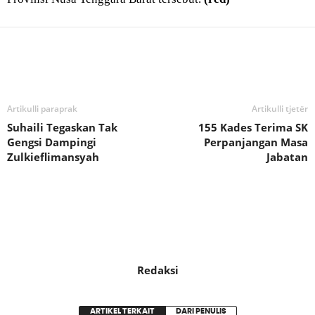
Bagikan
Artikulli paraprak
Artikulli tjetër
Suhaili Tegaskan Tak
155 Kades Terima SK
Gengsi Dampingi
Perpanjangan Masa
Zulkieflimansyah
Jabatan
Redaksi
ARTIKEL TERKAIT
DARI PENULIS