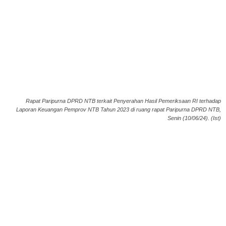
Rapat Paripurna DPRD NTB terkait Penyerahan Hasil Pemeriksaan RI terhadap
Laporan Keuangan Pemprov NTB Tahun 2023 di ruang rapat Paripurna DPRD NTB,
Senin (10/06/24). (Ist)