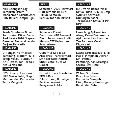
HEADLINE
EKBIS
HEADLINE
NTB Selangkah Lagi
Semester I 2026, Investasi
IJU Divonis Bebas, Wakil
Terapkan Sistem
NTB Tembus Rp33,73
Ketua I DPD PD NTB Ucap
Manajemen Talenta ASN,
Triliun, Semakin
Syukur : Apresiasi
BKN RI Beri Lampu Hijau
Berkualitas dan Inklusif
Dukungan Kader,
Terimakasih Ketua BHPP
DPP
HEADLINE
HEADLINE
HEADLINE
Sekda Sumbawa Buka
Sekretaris Fraksi
Launching Aplikasi Kre
Pemusatan Diklat Calon
Demokrat NTB Syamsul
Alang, Ketua Dekranasda
Paskibraka 2026, Siapkan
Fikri : Permintaan Audit
Ajak Lestarikan Identitas
Generasi Berkarakter dan
Khusus BTT Keliru dan
Tau Samawa Melalui
Berjiwa Pancasila
Salah Alamat
Digitalisasi
HEADLINE
HEADLINE
HEADLINE
Di Tengah Normalisasi
Gubernur Miq Iqbal
Dashboard Eksekutif NTB
Tambang, Ekonomi NTB
Akselerasi Transformasi
Hadir, Pimpinan Daerah
Tetap Melaju, Tumbuh
SMK Berbasis Industri
Kini Pantau
7,41 Persen dan Terbaik
untuk Cetak SDM Go
Pembangunan Strategis
Kedua Nasional
Global
Secara Real-Time
HEADLINE
HEADLINE
HEADLINE
BPS : Kinerja Ekonomi
Empat Proyek Perubahan
Wabup Sumbawa
NTB Makin Solid, Ekspor
PKN II Resmi
Resmikan Sistem
Meroket dan Pariwisata
Diluncurkan, Bupati Jarot
Kontainer Sampah di
Terus Menguat
Perkuat Inovasi
Utan, Dorong Lingkungan
Pelayanan Publik
Bersih dan Sehat